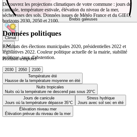
Découvrez les projections climatiques de votre commune : jours de
canicule, température estivale, élévation du niveau de la mer,
sécheresses des sols. Données issues de Météo France et du GIEC,
Brebis galeuses
horizons 2030, 2050 et 2100.
Données politiques
Climat
Résultats des élections municipales 2020, présidentielles 2022 et
législatives 2022. Couleur politique actuelle de la mairie, stabilité
politique, taux d'abstention.
Horizon temporel
2030
2050
2100
Température été
Hausse de la température moyenne en été
Nuits tropicales
Nuits où la température ne descend pas sous 20°C
Jours de canicule
Stress hydrique
Jours où la température dépasse 35°C
Jours avec sol sec en été
Élévation niveau mer
Élévation prévue du niveau de la mer