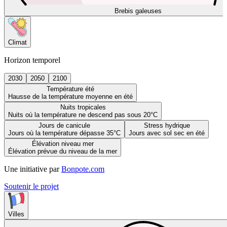
Brebis galeuses
Climat
Horizon temporel
2030
2050
2100
Température été
Hausse de la température moyenne en été
Nuits tropicales
Nuits où la température ne descend pas sous 20°C
Jours de canicule
Stress hydrique
Jours où la température dépasse 35°C
Jours avec sol sec en été
Élévation niveau mer
Élévation prévue du niveau de la mer
Une initiative par
Bonpote.com
Soutenir le projet
Villes