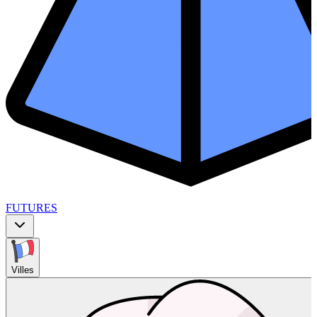
FUTURES
Villes