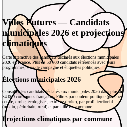
Villes Futures — Candidats
municipales 2026 et projections
climatiques
Carte interactive des candidats déclarés aux élections municipales
2026 en France. Plus de 50 000 candidats référencés avec leurs
programmes, sites de campagne et étiquettes politiques.
Élections municipales 2026
Consultez les candidats déclarés aux municipales 2026 dans plus de
34 000 communes françaises. Filtrez par couleur politique (gauche,
centre, droite, écologistes, extrême-droite), par profil territorial
(urbain, périurbain, rural) et par taille de commune.
Projections climatiques par commune