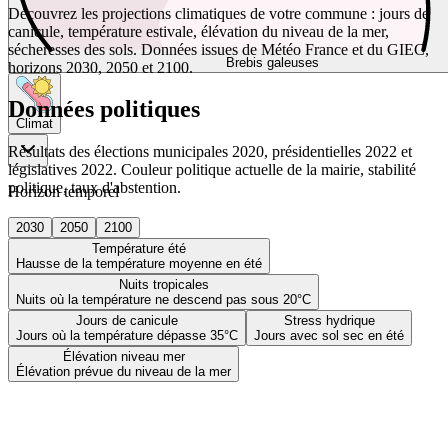
Découvrez les projections climatiques de votre commune : jours de
canicule, température estivale, élévation du niveau de la mer,
sécheresses des sols. Données issues de Météo France et du GIEC,
Brebis galeuses
horizons 2030, 2050 et 2100.
Données politiques
Climat
Résultats des élections municipales 2020, présidentielles 2022 et
législatives 2022. Couleur politique actuelle de la mairie, stabilité
politique, taux d'abstention.
Horizon temporel
2030
2050
2100
Température été
Hausse de la température moyenne en été
Nuits tropicales
Nuits où la température ne descend pas sous 20°C
Jours de canicule
Stress hydrique
Jours où la température dépasse 35°C
Jours avec sol sec en été
Élévation niveau mer
Élévation prévue du niveau de la mer