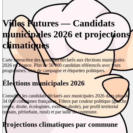
Villes Futures — Candidats
municipales 2026 et projections
climatiques
Carte interactive des candidats déclarés aux élections municipales
2026 en France. Plus de 50 000 candidats référencés avec leurs
programmes, sites de campagne et étiquettes politiques.
Élections municipales 2026
Consultez les candidats déclarés aux municipales 2026 dans plus de
34 000 communes françaises. Filtrez par couleur politique (gauche,
centre, droite, écologistes, extrême-droite), par profil territorial
(urbain, périurbain, rural) et par taille de commune.
Projections climatiques par commune