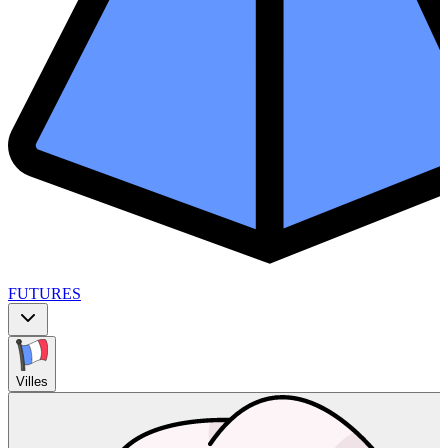
FUTURES
Villes