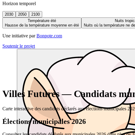
Horizon temporel
2030
2050
2100
Température été
Nuits tropic
Hausse de la température moyenne en été
Nuits où la température ne 
Une initiative par
Bonpote.com
Soutenir le projet
Villes Futures — Candidats muni
Carte interactive des candidats déclarés aux élections municipales 20
Élections municipales 2026
Consultez les candidats déclarés aux municipales 2026 dans plus de 34 0