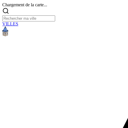
Chargement de la carte...
VILLES