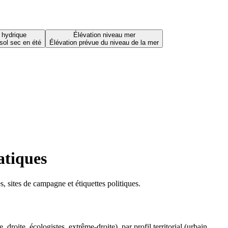
 hydrique
Élévation niveau mer
sol sec en été
Élévation prévue du niveau de la mer
atiques
 sites de campagne et étiquettes politiques.
oite, écologistes, extrême-droite), par profil territorial (urbain,