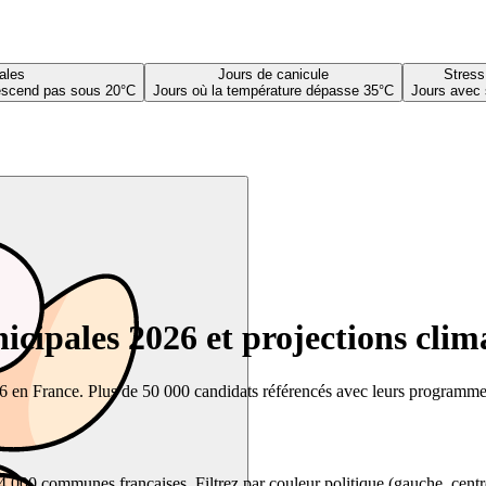
ales
Jours de canicule
Stress
descend pas sous 20°C
Jours où la température dépasse 35°C
Jours avec 
cipales 2026 et projections clim
26 en France. Plus de 50 000 candidats référencés avec leurs programmes,
00 communes françaises. Filtrez par couleur politique (gauche, centre, dr