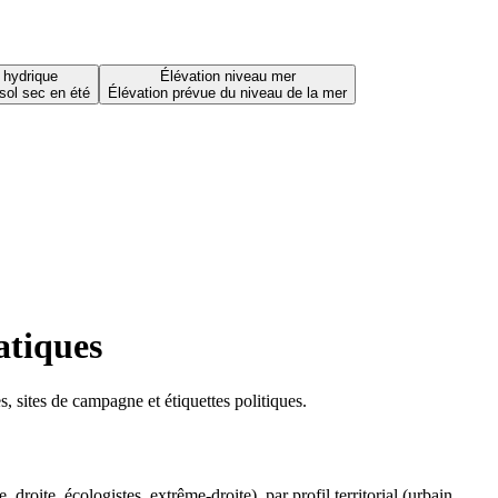
 hydrique
Élévation niveau mer
sol sec en été
Élévation prévue du niveau de la mer
atiques
 sites de campagne et étiquettes politiques.
oite, écologistes, extrême-droite), par profil territorial (urbain,