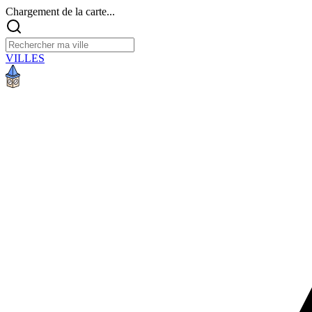
Chargement de la carte...
VILLES