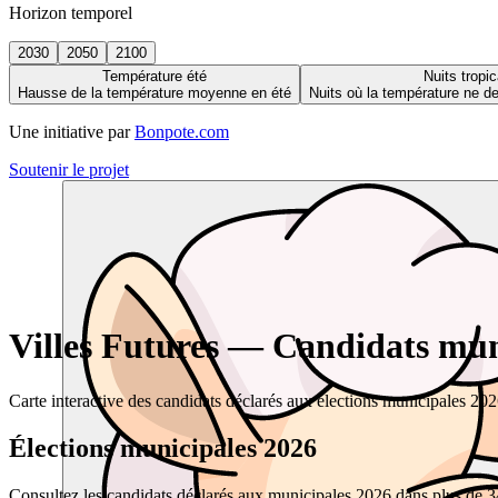
Horizon temporel
2030
2050
2100
Température été
Nuits tropic
Hausse de la température moyenne en été
Nuits où la température ne 
Une initiative par
Bonpote.com
Soutenir le projet
Villes Futures — Candidats muni
Carte interactive des candidats déclarés aux élections municipales 20
Élections municipales 2026
Consultez les candidats déclarés aux municipales 2026 dans plus de 34 0