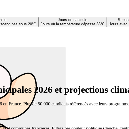
ales
Jours de canicule
Stress
descend pas sous 20°C
Jours où la température dépasse 35°C
Jours avec 
cipales 2026 et projections clim
26 en France. Plus de 50 000 candidats référencés avec leurs programmes,
00 communes françaises. Filtrez par couleur politique (gauche, centre, dr