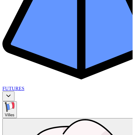
FUTURES
Villes