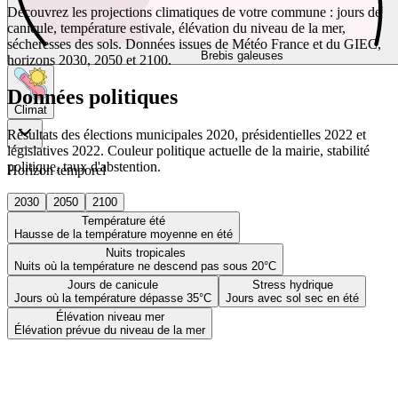
Découvrez les projections climatiques de votre commune : jours de
canicule, température estivale, élévation du niveau de la mer,
sécheresses des sols. Données issues de Météo France et du GIEC,
Brebis galeuses
horizons 2030, 2050 et 2100.
Données politiques
Climat
Résultats des élections municipales 2020, présidentielles 2022 et
législatives 2022. Couleur politique actuelle de la mairie, stabilité
politique, taux d'abstention.
Horizon temporel
2030
2050
2100
Température été
Hausse de la température moyenne en été
Nuits tropicales
Nuits où la température ne descend pas sous 20°C
Jours de canicule
Stress hydrique
Jours où la température dépasse 35°C
Jours avec sol sec en été
Élévation niveau mer
Élévation prévue du niveau de la mer