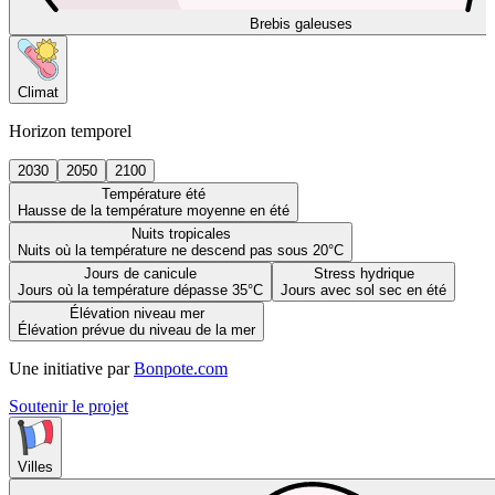
Brebis galeuses
Climat
Horizon temporel
2030
2050
2100
Température été
Hausse de la température moyenne en été
Nuits tropicales
Nuits où la température ne descend pas sous 20°C
Jours de canicule
Stress hydrique
Jours où la température dépasse 35°C
Jours avec sol sec en été
Élévation niveau mer
Élévation prévue du niveau de la mer
Une initiative par
Bonpote.com
Soutenir le projet
Villes