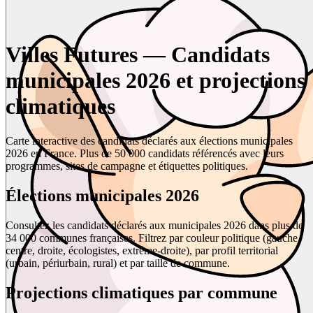
Villes Futures — Candidats
municipales 2026 et projections
climatiques
Carte interactive des candidats déclarés aux élections municipales
2026 en France. Plus de 50 000 candidats référencés avec leurs
programmes, sites de campagne et étiquettes politiques.
Élections municipales 2026
Consultez les candidats déclarés aux municipales 2026 dans plus de
34 000 communes françaises. Filtrez par couleur politique (gauche,
centre, droite, écologistes, extrême-droite), par profil territorial
(urbain, périurbain, rural) et par taille de commune.
Projections climatiques par commune