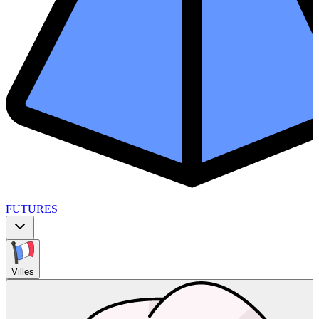
FUTURES
Villes