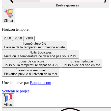
Brebis galeuses
Climat
Horizon temporel
2030
2050
2100
Température été
Hausse de la température moyenne en été
Nuits tropicales
Nuits où la température ne descend pas sous 20°C
Jours de canicule
Stress hydrique
Jours où la température dépasse 35°C
Jours avec sol sec en été
Élévation niveau mer
Élévation prévue du niveau de la mer
Une initiative par
Bonpote.com
Soutenir le projet
Villes