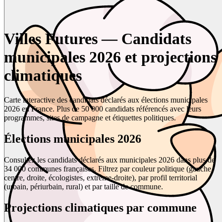
Villes Futures — Candidats
municipales 2026 et projections
climatiques
Carte interactive des candidats déclarés aux élections municipales
2026 en France. Plus de 50 000 candidats référencés avec leurs
programmes, sites de campagne et étiquettes politiques.
Élections municipales 2026
Consultez les candidats déclarés aux municipales 2026 dans plus de
34 000 communes françaises. Filtrez par couleur politique (gauche,
centre, droite, écologistes, extrême-droite), par profil territorial
(urbain, périurbain, rural) et par taille de commune.
Projections climatiques par commune