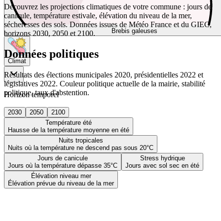
Découvrez les projections climatiques de votre commune : jours de
canicule, température estivale, élévation du niveau de la mer,
sécheresses des sols. Données issues de Météo France et du GIEC,
Brebis galeuses
horizons 2030, 2050 et 2100.
Données politiques
Climat
Résultats des élections municipales 2020, présidentielles 2022 et
législatives 2022. Couleur politique actuelle de la mairie, stabilité
politique, taux d'abstention.
Horizon temporel
2030
2050
2100
Température été
Hausse de la température moyenne en été
Nuits tropicales
Nuits où la température ne descend pas sous 20°C
Jours de canicule
Stress hydrique
Jours où la température dépasse 35°C
Jours avec sol sec en été
Élévation niveau mer
Élévation prévue du niveau de la mer