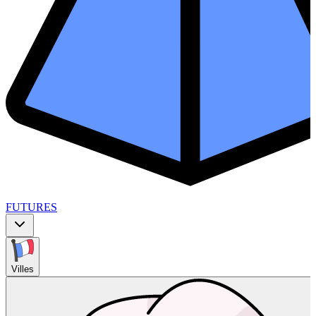
FUTURES
Villes