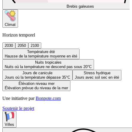
Brebis galeuses
Climat
Horizon temporel
2030
2050
2100
Température été
Hausse de la température moyenne en été
Nuits tropicales
Nuits où la température ne descend pas sous 20°C
Jours de canicule
Stress hydrique
Jours où la température dépasse 35°C
Jours avec sol sec en été
Élévation niveau mer
Élévation prévue du niveau de la mer
Une initiative par
Bonpote.com
Soutenir le projet
Villes