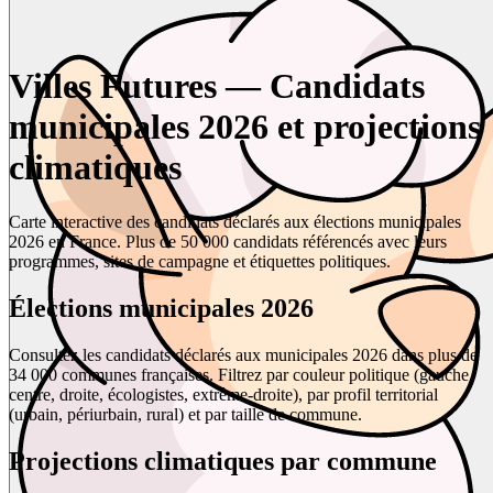
Villes Futures — Candidats
municipales 2026 et projections
climatiques
Carte interactive des candidats déclarés aux élections municipales
2026 en France. Plus de 50 000 candidats référencés avec leurs
programmes, sites de campagne et étiquettes politiques.
Élections municipales 2026
Consultez les candidats déclarés aux municipales 2026 dans plus de
34 000 communes françaises. Filtrez par couleur politique (gauche,
centre, droite, écologistes, extrême-droite), par profil territorial
(urbain, périurbain, rural) et par taille de commune.
Projections climatiques par commune