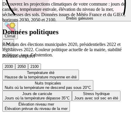
Découvrez les projections climatiques de votre commune : jours de
canicule, température estivale, élévation du niveau de la mer,
sécheresses des sols. Données issues de Météo France et du GIEC,
Brebis galeuses
horizons 2030, 2050 et 2100.
Données politiques
Climat
Résultats des élections municipales 2020, présidentielles 2022 et
législatives 2022. Couleur politique actuelle de la mairie, stabilité
politique, taux d'abstention.
Horizon temporel
2030
2050
2100
Température été
Hausse de la température moyenne en été
Nuits tropicales
Nuits où la température ne descend pas sous 20°C
Jours de canicule
Stress hydrique
Jours où la température dépasse 35°C
Jours avec sol sec en été
Élévation niveau mer
Élévation prévue du niveau de la mer