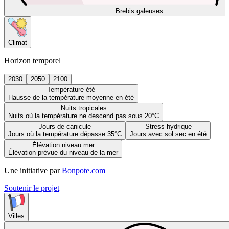
Brebis galeuses
Climat
Horizon temporel
2030
2050
2100
Température été
Hausse de la température moyenne en été
Nuits tropicales
Nuits où la température ne descend pas sous 20°C
Jours de canicule
Stress hydrique
Jours où la température dépasse 35°C
Jours avec sol sec en été
Élévation niveau mer
Élévation prévue du niveau de la mer
Une initiative par
Bonpote.com
Soutenir le projet
Villes