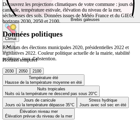
Découvrez les projections climatiques de votre commune : jours de
canicule, température estivale, élévation du niveau de la mer,
sécheresses des sols. Données issues de Météo France et du GIEC,
Brebis galeuses
horizons 2030, 2050 et 2100.
Données politiques
Climat
Résultats des élections municipales 2020, présidentielles 2022 et
législatives 2022. Couleur politique actuelle de la mairie, stabilité
politique, taux d'abstention.
Horizon temporel
2030
2050
2100
Température été
Hausse de la température moyenne en été
Nuits tropicales
Nuits où la température ne descend pas sous 20°C
Jours de canicule
Stress hydrique
Jours où la température dépasse 35°C
Jours avec sol sec en été
Élévation niveau mer
Élévation prévue du niveau de la mer