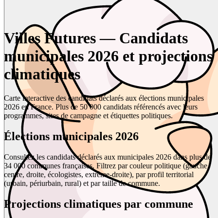
Villes Futures — Candidats
municipales 2026 et projections
climatiques
Carte interactive des candidats déclarés aux élections municipales
2026 en France. Plus de 50 000 candidats référencés avec leurs
programmes, sites de campagne et étiquettes politiques.
Élections municipales 2026
Consultez les candidats déclarés aux municipales 2026 dans plus de
34 000 communes françaises. Filtrez par couleur politique (gauche,
centre, droite, écologistes, extrême-droite), par profil territorial
(urbain, périurbain, rural) et par taille de commune.
Projections climatiques par commune