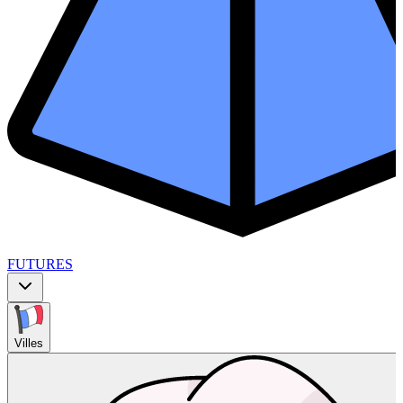
FUTURES
Villes