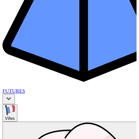
FUTURES
Villes