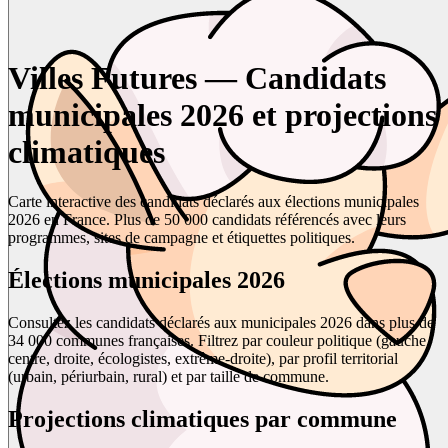
Villes Futures — Candidats
municipales 2026 et projections
climatiques
Carte interactive des candidats déclarés aux élections municipales
2026 en France. Plus de 50 000 candidats référencés avec leurs
programmes, sites de campagne et étiquettes politiques.
Élections municipales 2026
Consultez les candidats déclarés aux municipales 2026 dans plus de
34 000 communes françaises. Filtrez par couleur politique (gauche,
centre, droite, écologistes, extrême-droite), par profil territorial
(urbain, périurbain, rural) et par taille de commune.
Projections climatiques par commune