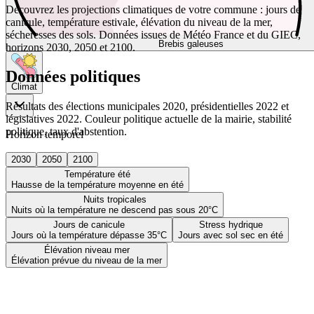
Découvrez les projections climatiques de votre commune : jours de
canicule, température estivale, élévation du niveau de la mer,
sécheresses des sols. Données issues de Météo France et du GIEC,
Brebis galeuses
horizons 2030, 2050 et 2100.
Données politiques
Climat
Résultats des élections municipales 2020, présidentielles 2022 et
législatives 2022. Couleur politique actuelle de la mairie, stabilité
politique, taux d'abstention.
Horizon temporel
2030
2050
2100
Température été
Hausse de la température moyenne en été
Nuits tropicales
Nuits où la température ne descend pas sous 20°C
Jours de canicule
Stress hydrique
Jours où la température dépasse 35°C
Jours avec sol sec en été
Élévation niveau mer
Élévation prévue du niveau de la mer