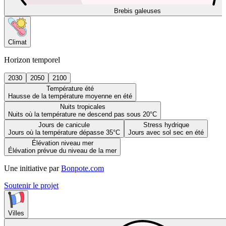
Brebis galeuses
Climat
Horizon temporel
2030
2050
2100
Température été
Hausse de la température moyenne en été
Nuits tropicales
Nuits où la température ne descend pas sous 20°C
Jours de canicule
Stress hydrique
Jours où la température dépasse 35°C
Jours avec sol sec en été
Élévation niveau mer
Élévation prévue du niveau de la mer
Une initiative par
Bonpote.com
Soutenir le projet
Villes