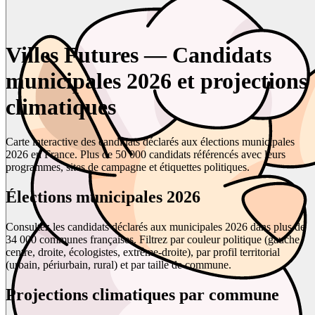
Villes Futures — Candidats
municipales 2026 et projections
climatiques
Carte interactive des candidats déclarés aux élections municipales
2026 en France. Plus de 50 000 candidats référencés avec leurs
programmes, sites de campagne et étiquettes politiques.
Élections municipales 2026
Consultez les candidats déclarés aux municipales 2026 dans plus de
34 000 communes françaises. Filtrez par couleur politique (gauche,
centre, droite, écologistes, extrême-droite), par profil territorial
(urbain, périurbain, rural) et par taille de commune.
Projections climatiques par commune