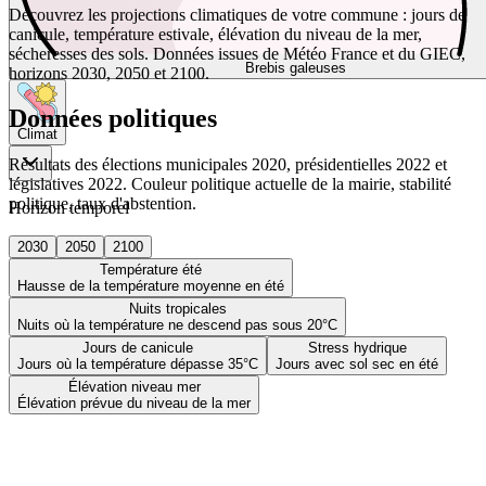
Découvrez les projections climatiques de votre commune : jours de
canicule, température estivale, élévation du niveau de la mer,
sécheresses des sols. Données issues de Météo France et du GIEC,
Brebis galeuses
horizons 2030, 2050 et 2100.
Données politiques
Climat
Résultats des élections municipales 2020, présidentielles 2022 et
législatives 2022. Couleur politique actuelle de la mairie, stabilité
politique, taux d'abstention.
Horizon temporel
2030
2050
2100
Température été
Hausse de la température moyenne en été
Nuits tropicales
Nuits où la température ne descend pas sous 20°C
Jours de canicule
Stress hydrique
Jours où la température dépasse 35°C
Jours avec sol sec en été
Élévation niveau mer
Élévation prévue du niveau de la mer