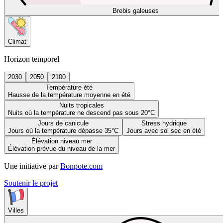
Brebis galeuses
Climat
Horizon temporel
2030
2050
2100
Température été
Hausse de la température moyenne en été
Nuits tropicales
Nuits où la température ne descend pas sous 20°C
Jours de canicule
Stress hydrique
Jours où la température dépasse 35°C
Jours avec sol sec en été
Élévation niveau mer
Élévation prévue du niveau de la mer
Une initiative par
Bonpote.com
Soutenir le projet
Villes