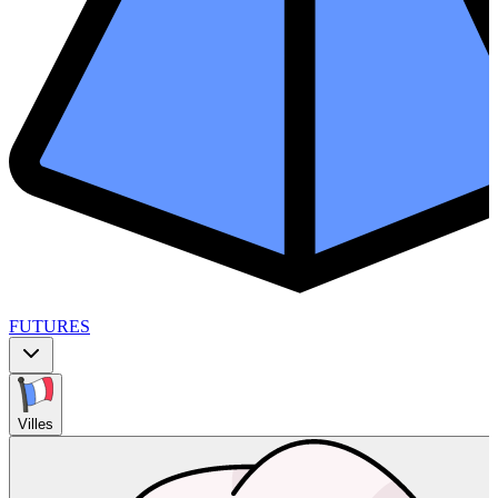
FUTURES
Villes