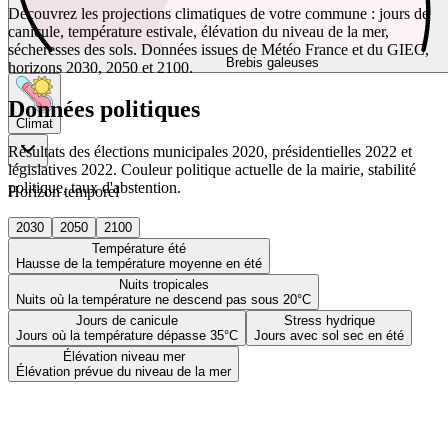
Découvrez les projections climatiques de votre commune : jours de
canicule, température estivale, élévation du niveau de la mer,
sécheresses des sols. Données issues de Météo France et du GIEC,
Brebis galeuses
horizons 2030, 2050 et 2100.
Données politiques
Climat
Résultats des élections municipales 2020, présidentielles 2022 et
législatives 2022. Couleur politique actuelle de la mairie, stabilité
politique, taux d'abstention.
Horizon temporel
2030
2050
2100
Température été
Hausse de la température moyenne en été
Nuits tropicales
Nuits où la température ne descend pas sous 20°C
Jours de canicule
Stress hydrique
Jours où la température dépasse 35°C
Jours avec sol sec en été
Élévation niveau mer
Élévation prévue du niveau de la mer