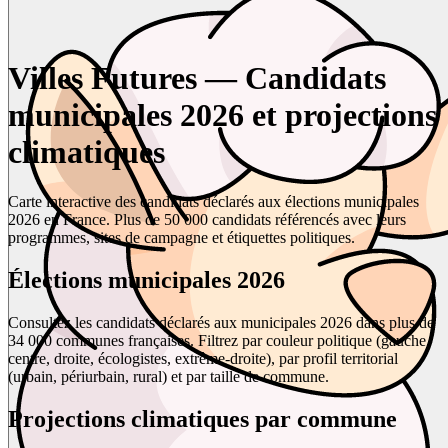
Villes Futures — Candidats
municipales 2026 et projections
climatiques
Carte interactive des candidats déclarés aux élections municipales
2026 en France. Plus de 50 000 candidats référencés avec leurs
programmes, sites de campagne et étiquettes politiques.
Élections municipales 2026
Consultez les candidats déclarés aux municipales 2026 dans plus de
34 000 communes françaises. Filtrez par couleur politique (gauche,
centre, droite, écologistes, extrême-droite), par profil territorial
(urbain, périurbain, rural) et par taille de commune.
Projections climatiques par commune