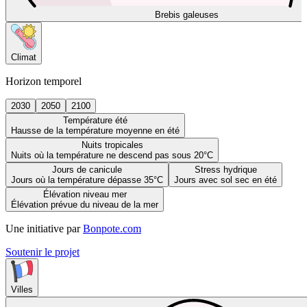
Brebis galeuses
Climat
Horizon temporel
2030
2050
2100
Température été
Hausse de la température moyenne en été
Nuits tropicales
Nuits où la température ne descend pas sous 20°C
Jours de canicule
Stress hydrique
Jours où la température dépasse 35°C
Jours avec sol sec en été
Élévation niveau mer
Élévation prévue du niveau de la mer
Une initiative par
Bonpote.com
Soutenir le projet
Villes