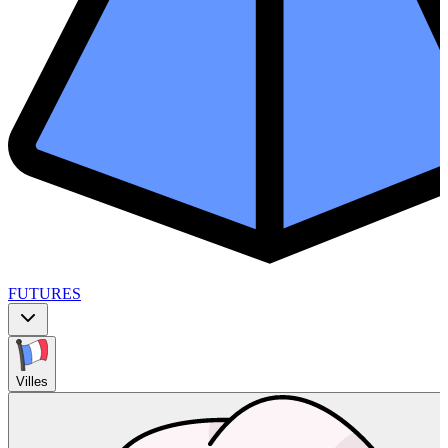
FUTURES
Villes