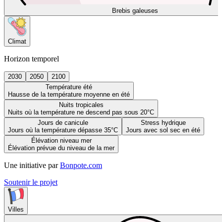
Brebis galeuses
Climat
Horizon temporel
2030
2050
2100
Température été
Hausse de la température moyenne en été
Nuits tropicales
Nuits où la température ne descend pas sous 20°C
Jours de canicule
Stress hydrique
Jours où la température dépasse 35°C
Jours avec sol sec en été
Élévation niveau mer
Élévation prévue du niveau de la mer
Une initiative par
Bonpote.com
Soutenir le projet
Villes