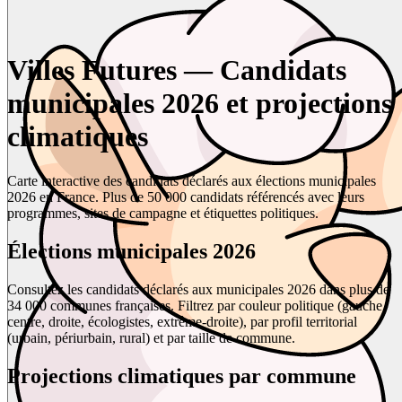
Villes Futures — Candidats
municipales 2026 et projections
climatiques
Carte interactive des candidats déclarés aux élections municipales
2026 en France. Plus de 50 000 candidats référencés avec leurs
programmes, sites de campagne et étiquettes politiques.
Élections municipales 2026
Consultez les candidats déclarés aux municipales 2026 dans plus de
34 000 communes françaises. Filtrez par couleur politique (gauche,
centre, droite, écologistes, extrême-droite), par profil territorial
(urbain, périurbain, rural) et par taille de commune.
Projections climatiques par commune