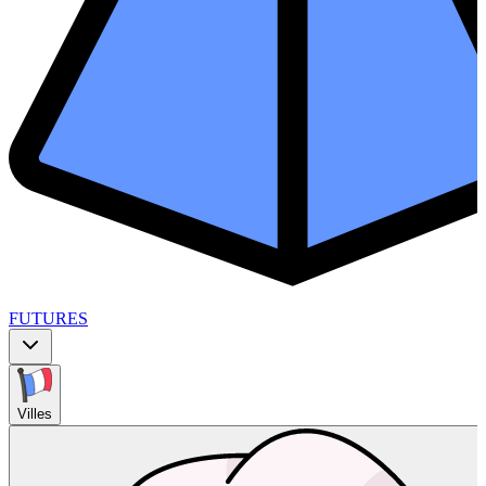
FUTURES
Villes