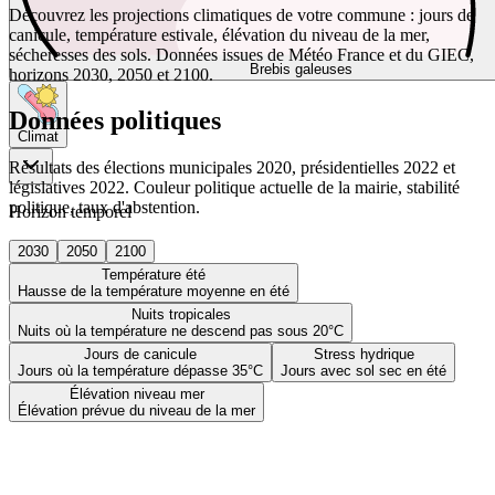
Découvrez les projections climatiques de votre commune : jours de
canicule, température estivale, élévation du niveau de la mer,
sécheresses des sols. Données issues de Météo France et du GIEC,
Brebis galeuses
horizons 2030, 2050 et 2100.
Données politiques
Climat
Résultats des élections municipales 2020, présidentielles 2022 et
législatives 2022. Couleur politique actuelle de la mairie, stabilité
politique, taux d'abstention.
Horizon temporel
2030
2050
2100
Température été
Hausse de la température moyenne en été
Nuits tropicales
Nuits où la température ne descend pas sous 20°C
Jours de canicule
Stress hydrique
Jours où la température dépasse 35°C
Jours avec sol sec en été
Élévation niveau mer
Élévation prévue du niveau de la mer