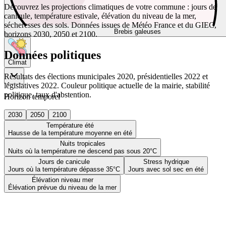
Découvrez les projections climatiques de votre commune : jours de
canicule, température estivale, élévation du niveau de la mer,
sécheresses des sols. Données issues de Météo France et du GIEC,
Brebis galeuses
horizons 2030, 2050 et 2100.
Données politiques
Climat
Résultats des élections municipales 2020, présidentielles 2022 et
législatives 2022. Couleur politique actuelle de la mairie, stabilité
politique, taux d'abstention.
Horizon temporel
2030
2050
2100
Température été
Hausse de la température moyenne en été
Nuits tropicales
Nuits où la température ne descend pas sous 20°C
Jours de canicule
Stress hydrique
Jours où la température dépasse 35°C
Jours avec sol sec en été
Élévation niveau mer
Élévation prévue du niveau de la mer