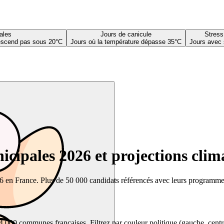
ales
Jours de canicule
Stress
descend pas sous 20°C
Jours où la température dépasse 35°C
Jours avec 
cipales 2026 et projections clim
26 en France. Plus de 50 000 candidats référencés avec leurs programmes,
00 communes françaises. Filtrez par couleur politique (gauche, centre, dr