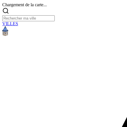
Chargement de la carte...
VILLES