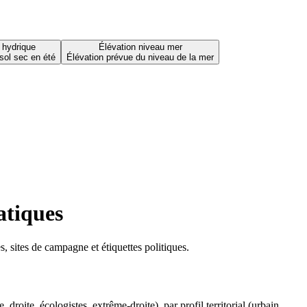
 hydrique
Élévation niveau mer
sol sec en été
Élévation prévue du niveau de la mer
atiques
 sites de campagne et étiquettes politiques.
oite, écologistes, extrême-droite), par profil territorial (urbain,