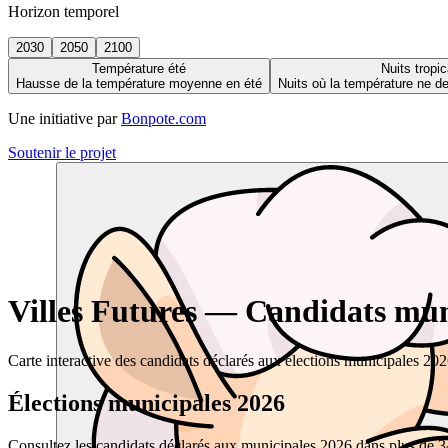
Horizon temporel
2030
2050
2100
Température été
Nuits tropic
Hausse de la température moyenne en été
Nuits où la température ne 
Une initiative par
Bonpote.com
Soutenir le projet
Villes Futures — Candidats muni
Carte interactive des candidats déclarés aux élections municipales 20
Élections municipales 2026
Consultez les candidats déclarés aux municipales 2026 dans plus de 34 0