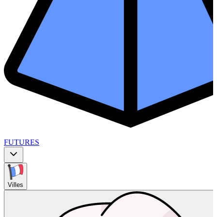
FUTURES
Villes