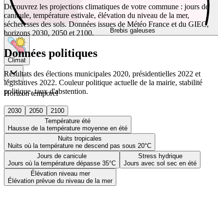
Découvrez les projections climatiques de votre commune : jours de
canicule, température estivale, élévation du niveau de la mer,
sécheresses des sols. Données issues de Météo France et du GIEC,
Brebis galeuses
horizons 2030, 2050 et 2100.
Données politiques
Climat
Résultats des élections municipales 2020, présidentielles 2022 et
législatives 2022. Couleur politique actuelle de la mairie, stabilité
politique, taux d'abstention.
Horizon temporel
2030
2050
2100
Température été
Hausse de la température moyenne en été
Nuits tropicales
Nuits où la température ne descend pas sous 20°C
Jours de canicule
Stress hydrique
Jours où la température dépasse 35°C
Jours avec sol sec en été
Élévation niveau mer
Élévation prévue du niveau de la mer