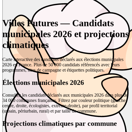
Villes Futures — Candidats
municipales 2026 et projections
climatiques
Carte interactive des candidats déclarés aux élections municipales
2026 en France. Plus de 50 000 candidats référencés avec leurs
programmes, sites de campagne et étiquettes politiques.
Élections municipales 2026
Consultez les candidats déclarés aux municipales 2026 dans plus de
34 000 communes françaises. Filtrez par couleur politique (gauche,
centre, droite, écologistes, extrême-droite), par profil territorial
(urbain, périurbain, rural) et par taille de commune.
Projections climatiques par commune