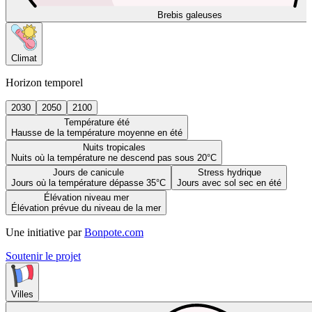
Brebis galeuses
Climat
Horizon temporel
2030
2050
2100
Température été
Hausse de la température moyenne en été
Nuits tropicales
Nuits où la température ne descend pas sous 20°C
Jours de canicule
Stress hydrique
Jours où la température dépasse 35°C
Jours avec sol sec en été
Élévation niveau mer
Élévation prévue du niveau de la mer
Une initiative par
Bonpote.com
Soutenir le projet
Villes