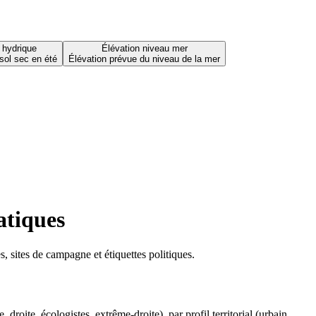
 hydrique
Élévation niveau mer
sol sec en été
Élévation prévue du niveau de la mer
atiques
 sites de campagne et étiquettes politiques.
oite, écologistes, extrême-droite), par profil territorial (urbain,