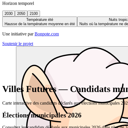
Horizon temporel
2030
2050
2100
Température été
Nuits tropic
Hausse de la température moyenne en été
Nuits où la température ne 
Une initiative par
Bonpote.com
Soutenir le projet
Villes Futures — Candidats muni
Carte interactive des candidats déclarés aux élections municipales 20
Élections municipales 2026
Consultez les candidats déclarés aux municipales 2026 dans plus de 34 0