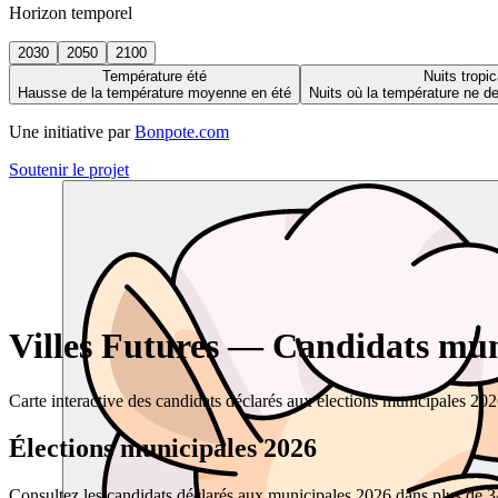
Horizon temporel
2030
2050
2100
Température été
Nuits tropic
Hausse de la température moyenne en été
Nuits où la température ne 
Une initiative par
Bonpote.com
Soutenir le projet
Villes Futures — Candidats muni
Carte interactive des candidats déclarés aux élections municipales 20
Élections municipales 2026
Consultez les candidats déclarés aux municipales 2026 dans plus de 34 0