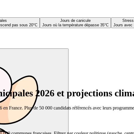
ales
Jours de canicule
Stress
descend pas sous 20°C
Jours où la température dépasse 35°C
Jours avec 
cipales 2026 et projections clim
26 en France. Plus de 50 000 candidats référencés avec leurs programmes,
00 communes françaises. Filtrez par couleur politique (gauche, centre, dr