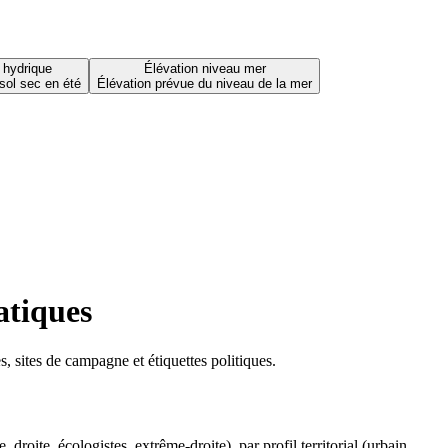
 hydrique
Élévation niveau mer
sol sec en été
Élévation prévue du niveau de la mer
atiques
 sites de campagne et étiquettes politiques.
oite, écologistes, extrême-droite), par profil territorial (urbain,