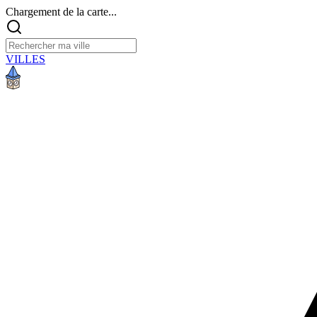
Chargement de la carte...
VILLES