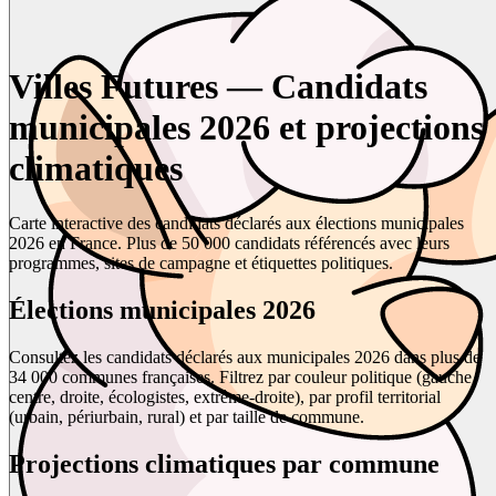
Villes Futures — Candidats
municipales 2026 et projections
climatiques
Carte interactive des candidats déclarés aux élections municipales
2026 en France. Plus de 50 000 candidats référencés avec leurs
programmes, sites de campagne et étiquettes politiques.
Élections municipales 2026
Consultez les candidats déclarés aux municipales 2026 dans plus de
34 000 communes françaises. Filtrez par couleur politique (gauche,
centre, droite, écologistes, extrême-droite), par profil territorial
(urbain, périurbain, rural) et par taille de commune.
Projections climatiques par commune