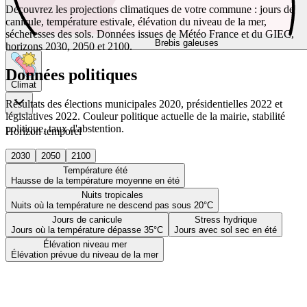
Découvrez les projections climatiques de votre commune : jours de
canicule, température estivale, élévation du niveau de la mer,
sécheresses des sols. Données issues de Météo France et du GIEC,
Brebis galeuses
horizons 2030, 2050 et 2100.
Données politiques
Climat
Résultats des élections municipales 2020, présidentielles 2022 et
législatives 2022. Couleur politique actuelle de la mairie, stabilité
politique, taux d'abstention.
Horizon temporel
2030
2050
2100
Température été
Hausse de la température moyenne en été
Nuits tropicales
Nuits où la température ne descend pas sous 20°C
Jours de canicule
Stress hydrique
Jours où la température dépasse 35°C
Jours avec sol sec en été
Élévation niveau mer
Élévation prévue du niveau de la mer