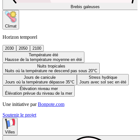
Brebis galeuses
Climat
Horizon temporel
2030
2050
2100
Température été
Hausse de la température moyenne en été
Nuits tropicales
Nuits où la température ne descend pas sous 20°C
Jours de canicule
Stress hydrique
Jours où la température dépasse 35°C
Jours avec sol sec en été
Élévation niveau mer
Élévation prévue du niveau de la mer
Une initiative par
Bonpote.com
Soutenir le projet
Villes