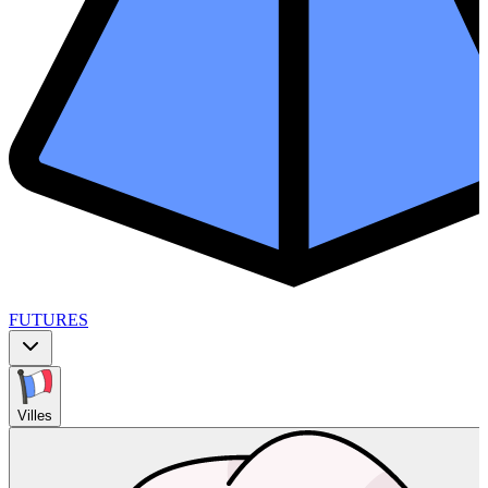
FUTURES
Villes