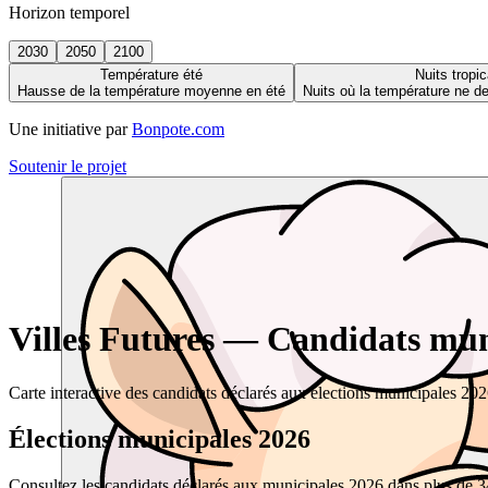
Horizon temporel
2030
2050
2100
Température été
Nuits tropic
Hausse de la température moyenne en été
Nuits où la température ne 
Une initiative par
Bonpote.com
Soutenir le projet
Villes Futures — Candidats muni
Carte interactive des candidats déclarés aux élections municipales 20
Élections municipales 2026
Consultez les candidats déclarés aux municipales 2026 dans plus de 34 0