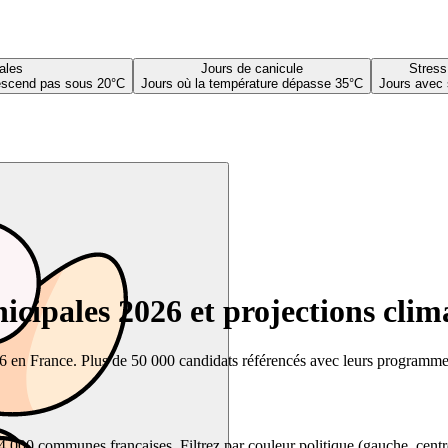
ales
Jours de canicule
Stress
descend pas sous 20°C
Jours où la température dépasse 35°C
Jours avec 
cipales 2026 et projections clim
26 en France. Plus de 50 000 candidats référencés avec leurs programmes,
00 communes françaises. Filtrez par couleur politique (gauche, centre, dr