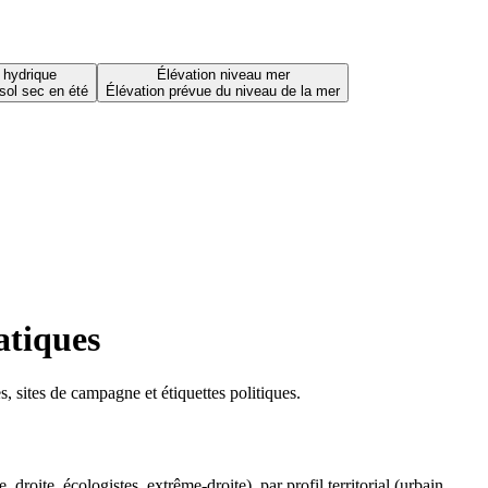
 hydrique
Élévation niveau mer
sol sec en été
Élévation prévue du niveau de la mer
atiques
 sites de campagne et étiquettes politiques.
oite, écologistes, extrême-droite), par profil territorial (urbain,