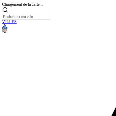
Chargement de la carte...
VILLES