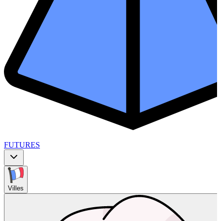
FUTURES
Villes