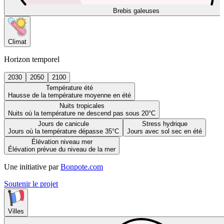
Brebis galeuses
Climat
Horizon temporel
2030
2050
2100
Température été
Hausse de la température moyenne en été
Nuits tropicales
Nuits où la température ne descend pas sous 20°C
Jours de canicule
Stress hydrique
Jours où la température dépasse 35°C
Jours avec sol sec en été
Élévation niveau mer
Élévation prévue du niveau de la mer
Une initiative par
Bonpote.com
Soutenir le projet
Villes