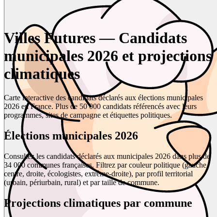
Villes Futures — Candidats
municipales 2026 et projections
climatiques
Carte interactive des candidats déclarés aux élections municipales
2026 en France. Plus de 50 000 candidats référencés avec leurs
programmes, sites de campagne et étiquettes politiques.
Élections municipales 2026
Consultez les candidats déclarés aux municipales 2026 dans plus de
34 000 communes françaises. Filtrez par couleur politique (gauche,
centre, droite, écologistes, extrême-droite), par profil territorial
(urbain, périurbain, rural) et par taille de commune.
Projections climatiques par commune