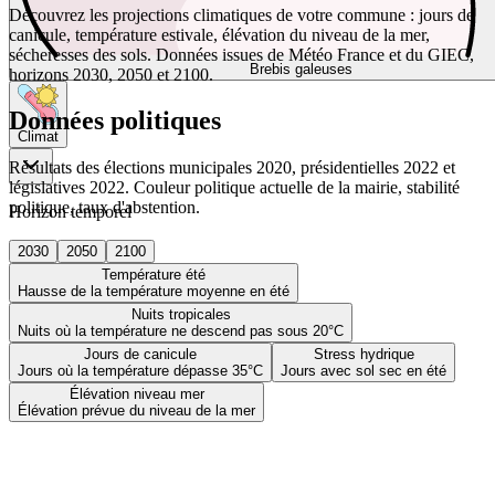
Découvrez les projections climatiques de votre commune : jours de
canicule, température estivale, élévation du niveau de la mer,
sécheresses des sols. Données issues de Météo France et du GIEC,
Brebis galeuses
horizons 2030, 2050 et 2100.
Données politiques
Climat
Résultats des élections municipales 2020, présidentielles 2022 et
législatives 2022. Couleur politique actuelle de la mairie, stabilité
politique, taux d'abstention.
Horizon temporel
2030
2050
2100
Température été
Hausse de la température moyenne en été
Nuits tropicales
Nuits où la température ne descend pas sous 20°C
Jours de canicule
Stress hydrique
Jours où la température dépasse 35°C
Jours avec sol sec en été
Élévation niveau mer
Élévation prévue du niveau de la mer