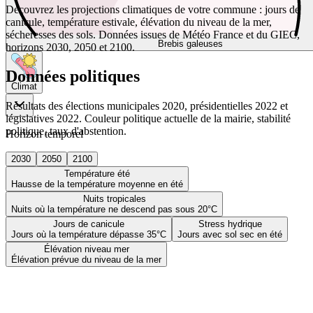
Découvrez les projections climatiques de votre commune : jours de
canicule, température estivale, élévation du niveau de la mer,
sécheresses des sols. Données issues de Météo France et du GIEC,
Brebis galeuses
horizons 2030, 2050 et 2100.
Données politiques
Climat
Résultats des élections municipales 2020, présidentielles 2022 et
législatives 2022. Couleur politique actuelle de la mairie, stabilité
politique, taux d'abstention.
Horizon temporel
2030
2050
2100
Température été
Hausse de la température moyenne en été
Nuits tropicales
Nuits où la température ne descend pas sous 20°C
Jours de canicule
Stress hydrique
Jours où la température dépasse 35°C
Jours avec sol sec en été
Élévation niveau mer
Élévation prévue du niveau de la mer