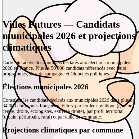
Villes Futures — Candidats
municipales 2026 et projections
climatiques
Carte interactive des candidats déclarés aux élections municipales
2026 en France. Plus de 50 000 candidats référencés avec leurs
programmes, sites de campagne et étiquettes politiques.
Élections municipales 2026
Consultez les candidats déclarés aux municipales 2026 dans plus de
34 000 communes françaises. Filtrez par couleur politique (gauche,
centre, droite, écologistes, extrême-droite), par profil territorial
(urbain, périurbain, rural) et par taille de commune.
Projections climatiques par commune