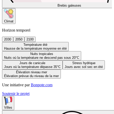
Brebis galeuses
Climat
Horizon temporel
2030
2050
2100
Température été
Hausse de la température moyenne en été
Nuits tropicales
Nuits où la température ne descend pas sous 20°C
Jours de canicule
Stress hydrique
Jours où la température dépasse 35°C
Jours avec sol sec en été
Élévation niveau mer
Élévation prévue du niveau de la mer
Une initiative par
Bonpote.com
Soutenir le projet
Villes