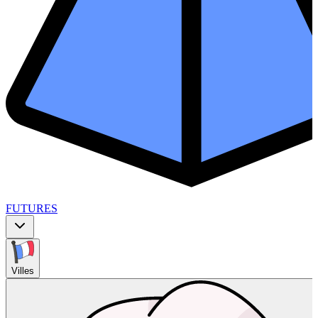
FUTURES
Villes