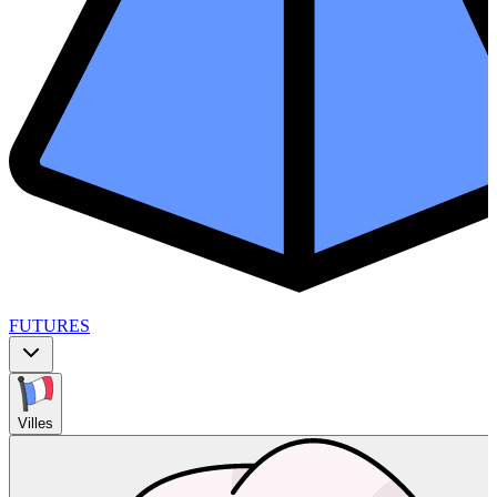
FUTURES
Villes