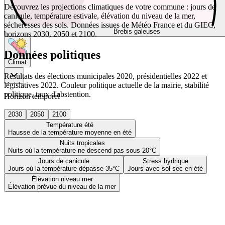
Découvrez les projections climatiques de votre commune : jours de
canicule, température estivale, élévation du niveau de la mer,
sécheresses des sols. Données issues de Météo France et du GIEC,
Brebis galeuses
horizons 2030, 2050 et 2100.
Données politiques
Climat
Résultats des élections municipales 2020, présidentielles 2022 et
législatives 2022. Couleur politique actuelle de la mairie, stabilité
politique, taux d'abstention.
Horizon temporel
2030
2050
2100
Température été
Hausse de la température moyenne en été
Nuits tropicales
Nuits où la température ne descend pas sous 20°C
Jours de canicule
Stress hydrique
Jours où la température dépasse 35°C
Jours avec sol sec en été
Élévation niveau mer
Élévation prévue du niveau de la mer