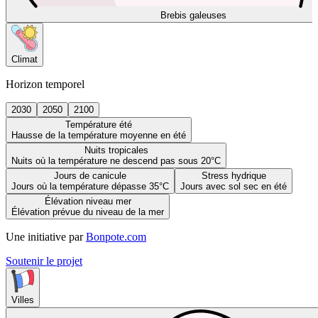
Brebis galeuses
Climat
Horizon temporel
2030
2050
2100
Température été
Hausse de la température moyenne en été
Nuits tropicales
Nuits où la température ne descend pas sous 20°C
Jours de canicule
Stress hydrique
Jours où la température dépasse 35°C
Jours avec sol sec en été
Élévation niveau mer
Élévation prévue du niveau de la mer
Une initiative par
Bonpote.com
Soutenir le projet
Villes