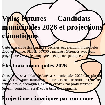
Villes Futures — Candidats
municipales 2026 et projections
climatiques
Carte interactive des candidats déclarés aux élections municipales
2026 en France. Plus de 50 000 candidats référencés avec leurs
programmes, sites de campagne et étiquettes politiques.
Élections municipales 2026
Consultez les candidats déclarés aux municipales 2026 dans plus de
34 000 communes françaises. Filtrez par couleur politique (gauche,
centre, droite, écologistes, extrême-droite), par profil territorial
(urbain, périurbain, rural) et par taille de commune.
Projections climatiques par commune