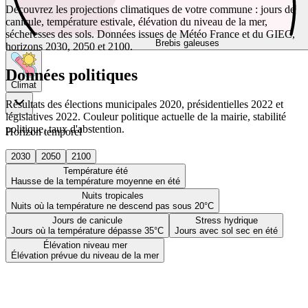
Découvrez les projections climatiques de votre commune : jours de
canicule, température estivale, élévation du niveau de la mer,
sécheresses des sols. Données issues de Météo France et du GIEC,
Brebis galeuses
horizons 2030, 2050 et 2100.
Données politiques
Climat
Résultats des élections municipales 2020, présidentielles 2022 et
législatives 2022. Couleur politique actuelle de la mairie, stabilité
politique, taux d'abstention.
Horizon temporel
2030
2050
2100
Température été
Hausse de la température moyenne en été
Nuits tropicales
Nuits où la température ne descend pas sous 20°C
Jours de canicule
Stress hydrique
Jours où la température dépasse 35°C
Jours avec sol sec en été
Élévation niveau mer
Élévation prévue du niveau de la mer