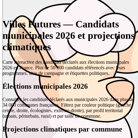
Villes Futures — Candidats
municipales 2026 et projections
climatiques
Carte interactive des candidats déclarés aux élections municipales
2026 en France. Plus de 50 000 candidats référencés avec leurs
programmes, sites de campagne et étiquettes politiques.
Élections municipales 2026
Consultez les candidats déclarés aux municipales 2026 dans plus de
34 000 communes françaises. Filtrez par couleur politique (gauche,
centre, droite, écologistes, extrême-droite), par profil territorial
(urbain, périurbain, rural) et par taille de commune.
Projections climatiques par commune