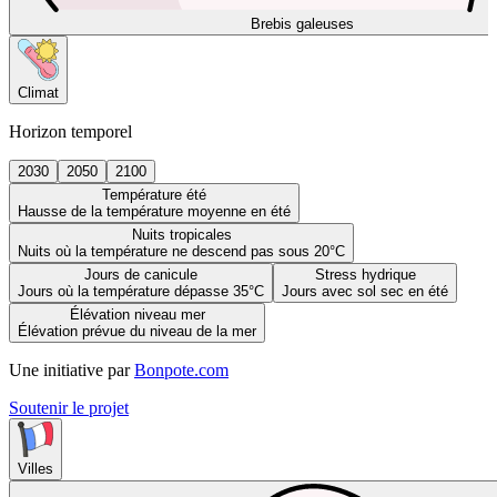
Brebis galeuses
Climat
Horizon temporel
2030
2050
2100
Température été
Hausse de la température moyenne en été
Nuits tropicales
Nuits où la température ne descend pas sous 20°C
Jours de canicule
Stress hydrique
Jours où la température dépasse 35°C
Jours avec sol sec en été
Élévation niveau mer
Élévation prévue du niveau de la mer
Une initiative par
Bonpote.com
Soutenir le projet
Villes