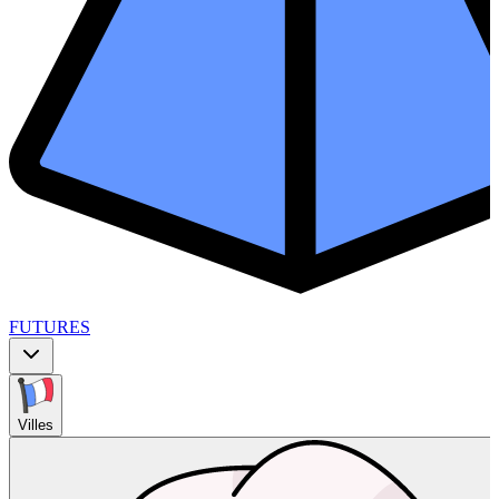
FUTURES
Villes