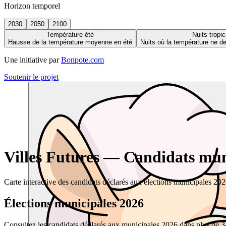
Horizon temporel
2030
2050
2100
Température été
Nuits tropic
Hausse de la température moyenne en été
Nuits où la température ne 
Une initiative par
Bonpote.com
Soutenir le projet
Villes Futures — Candidats muni
Carte interactive des candidats déclarés aux élections municipales 20
Élections municipales 2026
Consultez les candidats déclarés aux municipales 2026 dans plus de 34 0