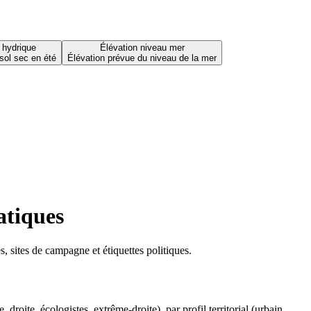
 hydrique
Élévation niveau mer
sol sec en été
Élévation prévue du niveau de la mer
atiques
 sites de campagne et étiquettes politiques.
oite, écologistes, extrême-droite), par profil territorial (urbain,