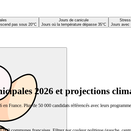
ales
Jours de canicule
Stress
descend pas sous 20°C
Jours où la température dépasse 35°C
Jours avec 
cipales 2026 et projections clim
26 en France. Plus de 50 000 candidats référencés avec leurs programmes,
00 communes françaises. Filtrez par couleur politique (gauche, centre, dr