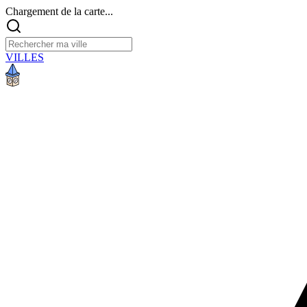
Chargement de la carte...
VILLES