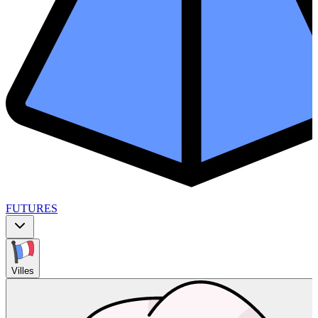
FUTURES
Villes