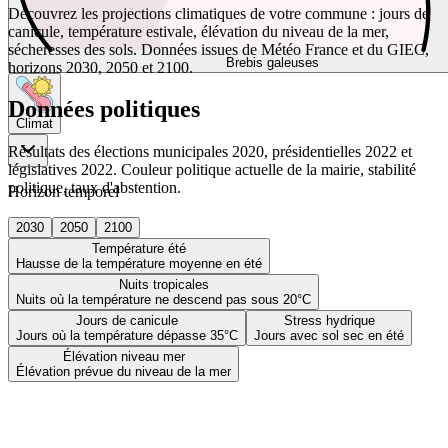
Découvrez les projections climatiques de votre commune : jours de
canicule, température estivale, élévation du niveau de la mer,
sécheresses des sols. Données issues de Météo France et du GIEC,
Brebis galeuses
horizons 2030, 2050 et 2100.
Données politiques
Climat
Résultats des élections municipales 2020, présidentielles 2022 et
législatives 2022. Couleur politique actuelle de la mairie, stabilité
politique, taux d'abstention.
Horizon temporel
2030
2050
2100
Température été
Hausse de la température moyenne en été
Nuits tropicales
Nuits où la température ne descend pas sous 20°C
Jours de canicule
Stress hydrique
Jours où la température dépasse 35°C
Jours avec sol sec en été
Élévation niveau mer
Élévation prévue du niveau de la mer