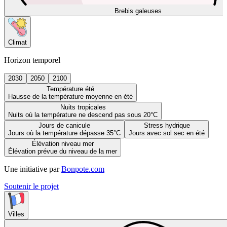
Brebis galeuses
Climat
Horizon temporel
2030
2050
2100
Température été
Hausse de la température moyenne en été
Nuits tropicales
Nuits où la température ne descend pas sous 20°C
Jours de canicule
Stress hydrique
Jours où la température dépasse 35°C
Jours avec sol sec en été
Élévation niveau mer
Élévation prévue du niveau de la mer
Une initiative par
Bonpote.com
Soutenir le projet
Villes