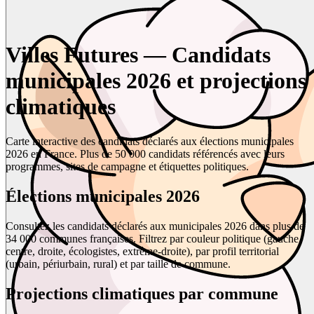
Villes Futures — Candidats
municipales 2026 et projections
climatiques
Carte interactive des candidats déclarés aux élections municipales
2026 en France. Plus de 50 000 candidats référencés avec leurs
programmes, sites de campagne et étiquettes politiques.
Élections municipales 2026
Consultez les candidats déclarés aux municipales 2026 dans plus de
34 000 communes françaises. Filtrez par couleur politique (gauche,
centre, droite, écologistes, extrême-droite), par profil territorial
(urbain, périurbain, rural) et par taille de commune.
Projections climatiques par commune