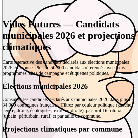
Villes Futures — Candidats
municipales 2026 et projections
climatiques
Carte interactive des candidats déclarés aux élections municipales
2026 en France. Plus de 50 000 candidats référencés avec leurs
programmes, sites de campagne et étiquettes politiques.
Élections municipales 2026
Consultez les candidats déclarés aux municipales 2026 dans plus de
34 000 communes françaises. Filtrez par couleur politique (gauche,
centre, droite, écologistes, extrême-droite), par profil territorial
(urbain, périurbain, rural) et par taille de commune.
Projections climatiques par commune