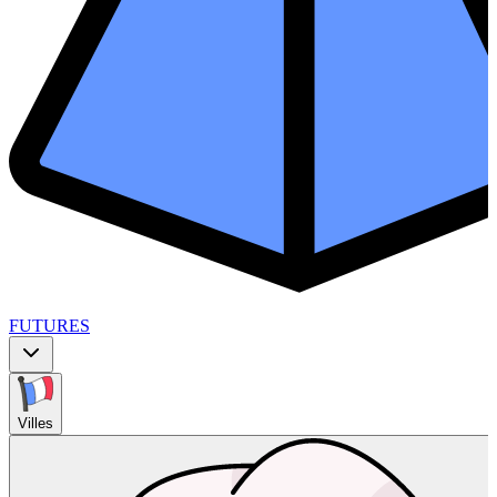
FUTURES
Villes