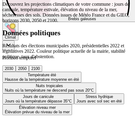
Découvrez les projections climatiques de votre commune : jours de
canicule, température estivale, élévation du niveau de la mer,
sécheresses des sols. Données issues de Météo France et du GIEC,
Brebis galeuses
horizons 2030, 2050 et 2100.
Données politiques
Climat
Résultats des élections municipales 2020, présidentielles 2022 et
législatives 2022. Couleur politique actuelle de la mairie, stabilité
politique, taux d'abstention.
Horizon temporel
2030
2050
2100
Température été
Hausse de la température moyenne en été
Nuits tropicales
Nuits où la température ne descend pas sous 20°C
Jours de canicule
Stress hydrique
Jours où la température dépasse 35°C
Jours avec sol sec en été
Élévation niveau mer
Élévation prévue du niveau de la mer