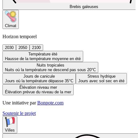
Brebis galeuses
Climat
Horizon temporel
2030
2050
2100
Température été
Hausse de la température moyenne en été
Nuits tropicales
Nuits où la température ne descend pas sous 20°C
Jours de canicule
Stress hydrique
Jours où la température dépasse 35°C
Jours avec sol sec en été
Élévation niveau mer
Élévation prévue du niveau de la mer
Une initiative par
Bonpote.com
Soutenir le projet
Villes