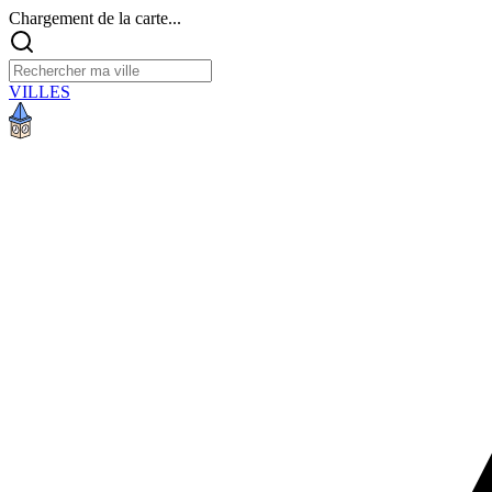
Chargement de la carte...
VILLES