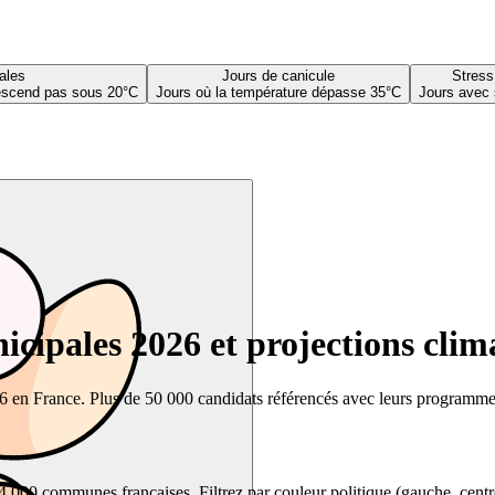
ales
Jours de canicule
Stress
descend pas sous 20°C
Jours où la température dépasse 35°C
Jours avec 
cipales 2026 et projections clim
26 en France. Plus de 50 000 candidats référencés avec leurs programmes,
00 communes françaises. Filtrez par couleur politique (gauche, centre, dr