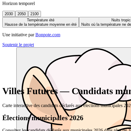
Horizon temporel
2030
2050
2100
Température été
Nuits tropic
Hausse de la température moyenne en été
Nuits où la température ne 
Une initiative par
Bonpote.com
Soutenir le projet
Villes Futures — Candidats muni
Carte interactive des candidats déclarés aux élections municipales 20
Élections municipales 2026
Consultez les candidats déclarés aux municipales 2026 dans plus de 34 0