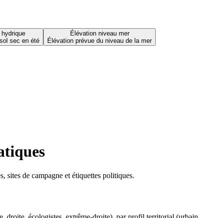
 hydrique
Élévation niveau mer
sol sec en été
Élévation prévue du niveau de la mer
atiques
 sites de campagne et étiquettes politiques.
oite, écologistes, extrême-droite), par profil territorial (urbain,