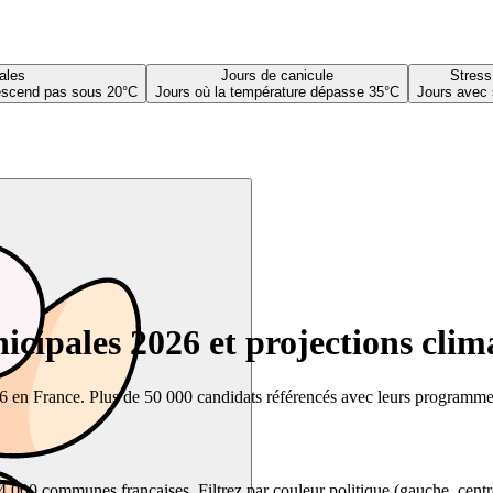
ales
Jours de canicule
Stress
descend pas sous 20°C
Jours où la température dépasse 35°C
Jours avec 
cipales 2026 et projections clim
26 en France. Plus de 50 000 candidats référencés avec leurs programmes,
00 communes françaises. Filtrez par couleur politique (gauche, centre, dr