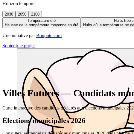
Horizon temporel
2030
2050
2100
Température été
Nuits tropic
Hausse de la température moyenne en été
Nuits où la température ne 
Une initiative par
Bonpote.com
Soutenir le projet
Villes Futures — Candidats muni
Carte interactive des candidats déclarés aux élections municipales 20
Élections municipales 2026
Consultez les candidats déclarés aux municipales 2026 dans plus de 34 0