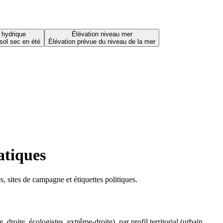
 hydrique
Élévation niveau mer
sol sec en été
Élévation prévue du niveau de la mer
atiques
 sites de campagne et étiquettes politiques.
oite, écologistes, extrême-droite), par profil territorial (urbain,