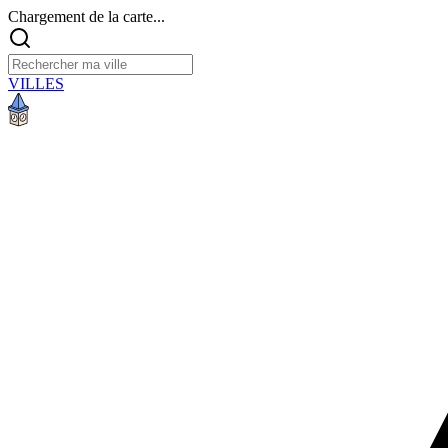
Chargement de la carte...
VILLES