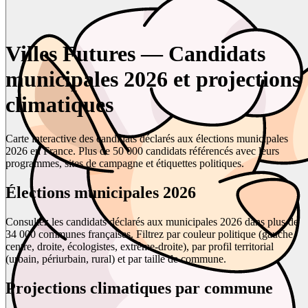
Villes Futures — Candidats
municipales 2026 et projections
climatiques
Carte interactive des candidats déclarés aux élections municipales
2026 en France. Plus de 50 000 candidats référencés avec leurs
programmes, sites de campagne et étiquettes politiques.
Élections municipales 2026
Consultez les candidats déclarés aux municipales 2026 dans plus de
34 000 communes françaises. Filtrez par couleur politique (gauche,
centre, droite, écologistes, extrême-droite), par profil territorial
(urbain, périurbain, rural) et par taille de commune.
Projections climatiques par commune