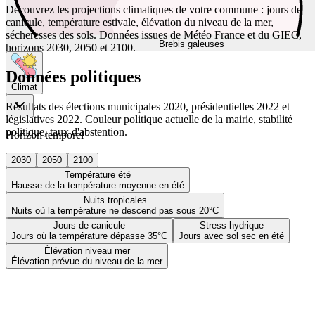
Découvrez les projections climatiques de votre commune : jours de
canicule, température estivale, élévation du niveau de la mer,
sécheresses des sols. Données issues de Météo France et du GIEC,
Brebis galeuses
horizons 2030, 2050 et 2100.
Données politiques
Climat
Résultats des élections municipales 2020, présidentielles 2022 et
législatives 2022. Couleur politique actuelle de la mairie, stabilité
politique, taux d'abstention.
Horizon temporel
2030
2050
2100
Température été
Hausse de la température moyenne en été
Nuits tropicales
Nuits où la température ne descend pas sous 20°C
Jours de canicule
Stress hydrique
Jours où la température dépasse 35°C
Jours avec sol sec en été
Élévation niveau mer
Élévation prévue du niveau de la mer