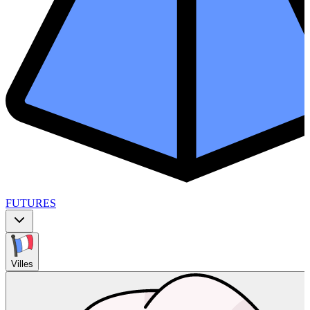
FUTURES
Villes