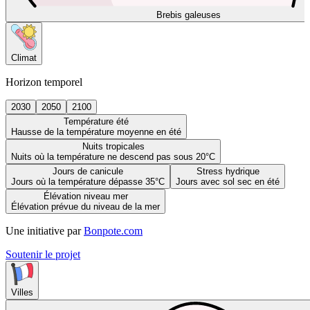
Brebis galeuses
Climat
Horizon temporel
2030
2050
2100
Température été
Hausse de la température moyenne en été
Nuits tropicales
Nuits où la température ne descend pas sous 20°C
Jours de canicule
Stress hydrique
Jours où la température dépasse 35°C
Jours avec sol sec en été
Élévation niveau mer
Élévation prévue du niveau de la mer
Une initiative par
Bonpote.com
Soutenir le projet
Villes