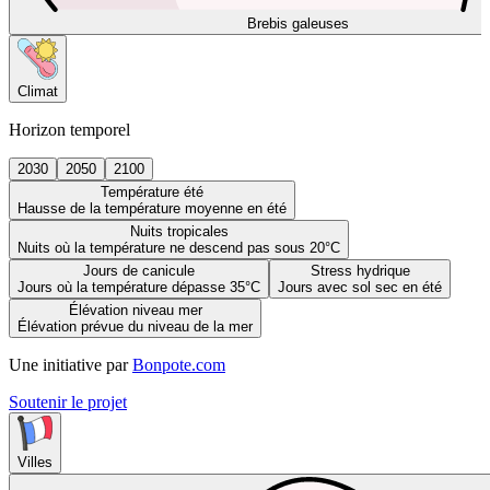
Brebis galeuses
Climat
Horizon temporel
2030
2050
2100
Température été
Hausse de la température moyenne en été
Nuits tropicales
Nuits où la température ne descend pas sous 20°C
Jours de canicule
Stress hydrique
Jours où la température dépasse 35°C
Jours avec sol sec en été
Élévation niveau mer
Élévation prévue du niveau de la mer
Une initiative par
Bonpote.com
Soutenir le projet
Villes