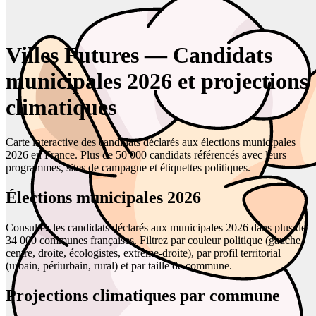
Villes Futures — Candidats
municipales 2026 et projections
climatiques
Carte interactive des candidats déclarés aux élections municipales
2026 en France. Plus de 50 000 candidats référencés avec leurs
programmes, sites de campagne et étiquettes politiques.
Élections municipales 2026
Consultez les candidats déclarés aux municipales 2026 dans plus de
34 000 communes françaises. Filtrez par couleur politique (gauche,
centre, droite, écologistes, extrême-droite), par profil territorial
(urbain, périurbain, rural) et par taille de commune.
Projections climatiques par commune