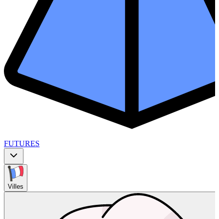
FUTURES
Villes