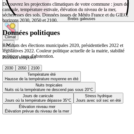
Découvrez les projections climatiques de votre commune : jours de
canicule, température estivale, élévation du niveau de la mer,
sécheresses des sols. Données issues de Météo France et du GIEC,
Brebis galeuses
horizons 2030, 2050 et 2100.
Données politiques
Climat
Résultats des élections municipales 2020, présidentielles 2022 et
législatives 2022. Couleur politique actuelle de la mairie, stabilité
politique, taux d'abstention.
Horizon temporel
2030
2050
2100
Température été
Hausse de la température moyenne en été
Nuits tropicales
Nuits où la température ne descend pas sous 20°C
Jours de canicule
Stress hydrique
Jours où la température dépasse 35°C
Jours avec sol sec en été
Élévation niveau mer
Élévation prévue du niveau de la mer