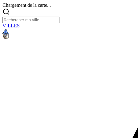
Chargement de la carte...
VILLES