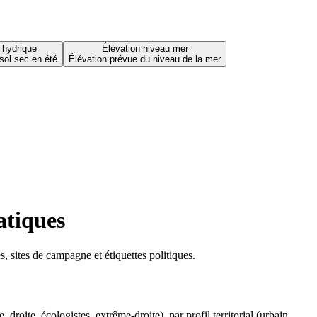
 hydrique
Élévation niveau mer
sol sec en été
Élévation prévue du niveau de la mer
atiques
 sites de campagne et étiquettes politiques.
oite, écologistes, extrême-droite), par profil territorial (urbain,