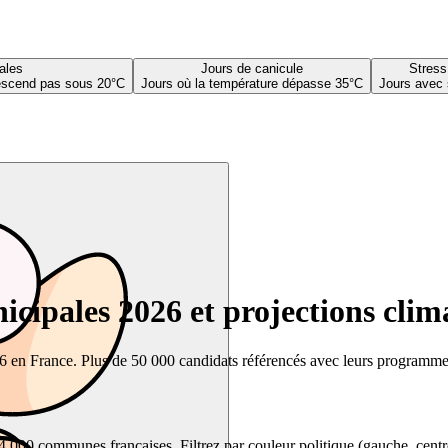
ales
Jours de canicule
Stress
descend pas sous 20°C
Jours où la température dépasse 35°C
Jours avec 
cipales 2026 et projections clim
26 en France. Plus de 50 000 candidats référencés avec leurs programmes,
00 communes françaises. Filtrez par couleur politique (gauche, centre, dr