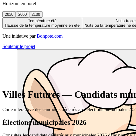
Horizon temporel
2030
2050
2100
Température été
Nuits tropic
Hausse de la température moyenne en été
Nuits où la température ne 
Une initiative par
Bonpote.com
Soutenir le projet
Villes Futures — Candidats muni
Carte interactive des candidats déclarés aux élections municipales 20
Élections municipales 2026
Consultez les candidats déclarés aux municipales 2026 dans plus de 34 0