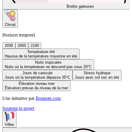
Brebis galeuses
Climat
Horizon temporel
2030
2050
2100
Température été
Hausse de la température moyenne en été
Nuits tropicales
Nuits où la température ne descend pas sous 20°C
Jours de canicule
Stress hydrique
Jours où la température dépasse 35°C
Jours avec sol sec en été
Élévation niveau mer
Élévation prévue du niveau de la mer
Une initiative par
Bonpote.com
Soutenir le projet
Villes