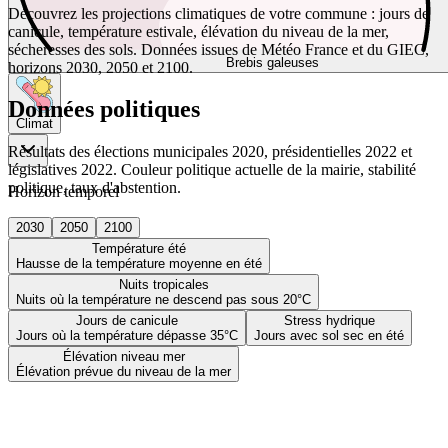
Découvrez les projections climatiques de votre commune : jours de
canicule, température estivale, élévation du niveau de la mer,
sécheresses des sols. Données issues de Météo France et du GIEC,
Brebis galeuses
horizons 2030, 2050 et 2100.
Données politiques
Climat
Résultats des élections municipales 2020, présidentielles 2022 et
législatives 2022. Couleur politique actuelle de la mairie, stabilité
politique, taux d'abstention.
Horizon temporel
2030
2050
2100
Température été
Hausse de la température moyenne en été
Nuits tropicales
Nuits où la température ne descend pas sous 20°C
Jours de canicule
Stress hydrique
Jours où la température dépasse 35°C
Jours avec sol sec en été
Élévation niveau mer
Élévation prévue du niveau de la mer