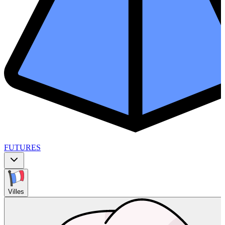
FUTURES
Villes