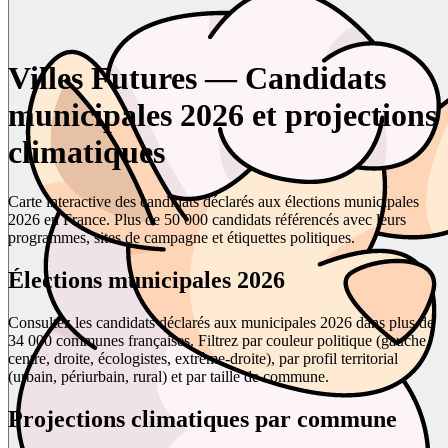
Villes Futures — Candidats
municipales 2026 et projections
climatiques
Carte interactive des candidats déclarés aux élections municipales
2026 en France. Plus de 50 000 candidats référencés avec leurs
programmes, sites de campagne et étiquettes politiques.
Élections municipales 2026
Consultez les candidats déclarés aux municipales 2026 dans plus de
34 000 communes françaises. Filtrez par couleur politique (gauche,
centre, droite, écologistes, extrême-droite), par profil territorial
(urbain, périurbain, rural) et par taille de commune.
Projections climatiques par commune