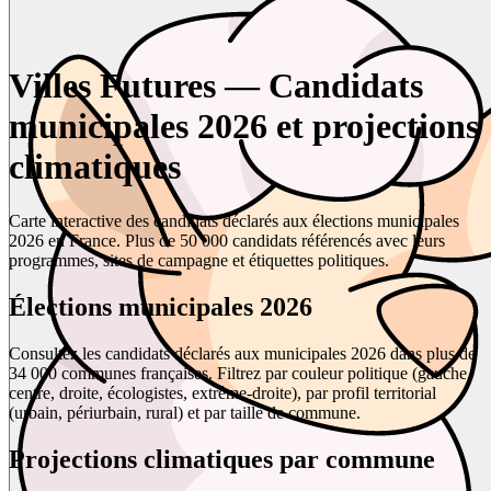
Villes Futures — Candidats
municipales 2026 et projections
climatiques
Carte interactive des candidats déclarés aux élections municipales
2026 en France. Plus de 50 000 candidats référencés avec leurs
programmes, sites de campagne et étiquettes politiques.
Élections municipales 2026
Consultez les candidats déclarés aux municipales 2026 dans plus de
34 000 communes françaises. Filtrez par couleur politique (gauche,
centre, droite, écologistes, extrême-droite), par profil territorial
(urbain, périurbain, rural) et par taille de commune.
Projections climatiques par commune