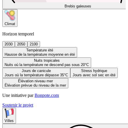
Brebis galeuses
Climat
Horizon temporel
2030
2050
2100
Température été
Hausse de la température moyenne en été
Nuits tropicales
Nuits où la température ne descend pas sous 20°C
Jours de canicule
Stress hydrique
Jours où la température dépasse 35°C
Jours avec sol sec en été
Élévation niveau mer
Élévation prévue du niveau de la mer
Une initiative par
Bonpote.com
Soutenir le projet
Villes