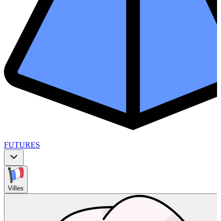
FUTURES
Villes