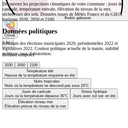
Découvrez les projections climatiques de votre commune : jours de
canicule, température estivale, élévation du niveau de la mer,
sécheresses des sols. Données issues de Météo France et du GIEC,
Brebis galeuses
horizons 2030, 2050 et 2100.
Données politiques
Climat
Résultats des élections municipales 2020, présidentielles 2022 et
législatives 2022. Couleur politique actuelle de la mairie, stabilité
politique, taux d'abstention.
Horizon temporel
2030
2050
2100
Température été
Hausse de la température moyenne en été
Nuits tropicales
Nuits où la température ne descend pas sous 20°C
Jours de canicule
Stress hydrique
Jours où la température dépasse 35°C
Jours avec sol sec en été
Élévation niveau mer
Élévation prévue du niveau de la mer