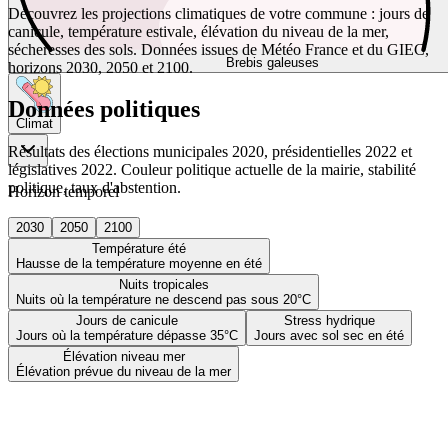
Découvrez les projections climatiques de votre commune : jours de
canicule, température estivale, élévation du niveau de la mer,
sécheresses des sols. Données issues de Météo France et du GIEC,
Brebis galeuses
horizons 2030, 2050 et 2100.
Données politiques
Climat
Résultats des élections municipales 2020, présidentielles 2022 et
législatives 2022. Couleur politique actuelle de la mairie, stabilité
politique, taux d'abstention.
Horizon temporel
2030
2050
2100
Température été
Hausse de la température moyenne en été
Nuits tropicales
Nuits où la température ne descend pas sous 20°C
Jours de canicule
Stress hydrique
Jours où la température dépasse 35°C
Jours avec sol sec en été
Élévation niveau mer
Élévation prévue du niveau de la mer