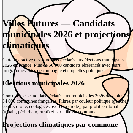
Villes Futures — Candidats
municipales 2026 et projections
climatiques
Carte interactive des candidats déclarés aux élections municipales
2026 en France. Plus de 50 000 candidats référencés avec leurs
programmes, sites de campagne et étiquettes politiques.
Élections municipales 2026
Consultez les candidats déclarés aux municipales 2026 dans plus de
34 000 communes françaises. Filtrez par couleur politique (gauche,
centre, droite, écologistes, extrême-droite), par profil territorial
(urbain, périurbain, rural) et par taille de commune.
Projections climatiques par commune