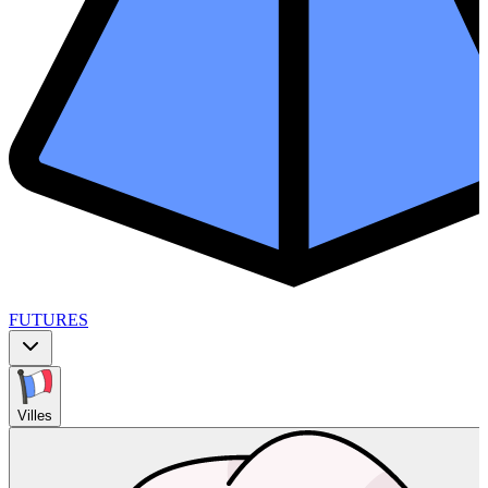
FUTURES
Villes