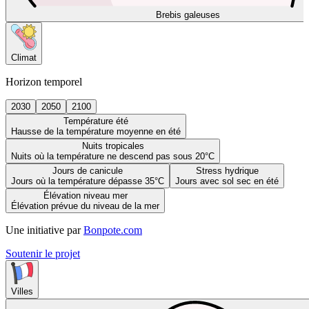
Brebis galeuses
Climat
Horizon temporel
2030
2050
2100
Température été
Hausse de la température moyenne en été
Nuits tropicales
Nuits où la température ne descend pas sous 20°C
Jours de canicule
Stress hydrique
Jours où la température dépasse 35°C
Jours avec sol sec en été
Élévation niveau mer
Élévation prévue du niveau de la mer
Une initiative par
Bonpote.com
Soutenir le projet
Villes