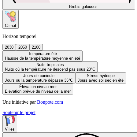
Brebis galeuses
Climat
Horizon temporel
2030
2050
2100
Température été
Hausse de la température moyenne en été
Nuits tropicales
Nuits où la température ne descend pas sous 20°C
Jours de canicule
Stress hydrique
Jours où la température dépasse 35°C
Jours avec sol sec en été
Élévation niveau mer
Élévation prévue du niveau de la mer
Une initiative par
Bonpote.com
Soutenir le projet
Villes