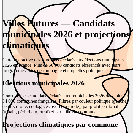
Villes Futures — Candidats
municipales 2026 et projections
climatiques
Carte interactive des candidats déclarés aux élections municipales
2026 en France. Plus de 50 000 candidats référencés avec leurs
programmes, sites de campagne et étiquettes politiques.
Élections municipales 2026
Consultez les candidats déclarés aux municipales 2026 dans plus de
34 000 communes françaises. Filtrez par couleur politique (gauche,
centre, droite, écologistes, extrême-droite), par profil territorial
(urbain, périurbain, rural) et par taille de commune.
Projections climatiques par commune