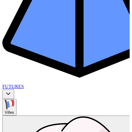
FUTURES
Villes