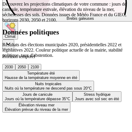
Découvrez les projections climatiques de votre commune : jours de
canicule, température estivale, élévation du niveau de la mer,
sécheresses des sols. Données issues de Météo France et du GIEC,
Brebis galeuses
horizons 2030, 2050 et 2100.
Données politiques
Climat
Résultats des élections municipales 2020, présidentielles 2022 et
législatives 2022. Couleur politique actuelle de la mairie, stabilité
politique, taux d'abstention.
Horizon temporel
2030
2050
2100
Température été
Hausse de la température moyenne en été
Nuits tropicales
Nuits où la température ne descend pas sous 20°C
Jours de canicule
Stress hydrique
Jours où la température dépasse 35°C
Jours avec sol sec en été
Élévation niveau mer
Élévation prévue du niveau de la mer