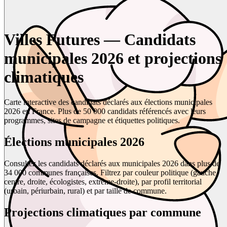
Villes Futures — Candidats
municipales 2026 et projections
climatiques
Carte interactive des candidats déclarés aux élections municipales
2026 en France. Plus de 50 000 candidats référencés avec leurs
programmes, sites de campagne et étiquettes politiques.
Élections municipales 2026
Consultez les candidats déclarés aux municipales 2026 dans plus de
34 000 communes françaises. Filtrez par couleur politique (gauche,
centre, droite, écologistes, extrême-droite), par profil territorial
(urbain, périurbain, rural) et par taille de commune.
Projections climatiques par commune