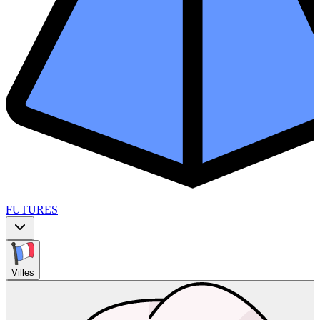
FUTURES
Villes