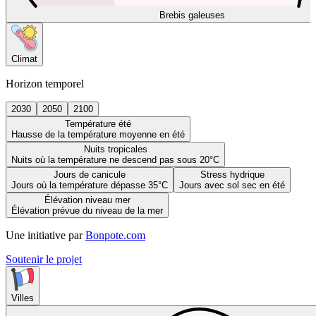
Brebis galeuses
Climat
Horizon temporel
2030
2050
2100
Température été
Hausse de la température moyenne en été
Nuits tropicales
Nuits où la température ne descend pas sous 20°C
Jours de canicule
Stress hydrique
Jours où la température dépasse 35°C
Jours avec sol sec en été
Élévation niveau mer
Élévation prévue du niveau de la mer
Une initiative par
Bonpote.com
Soutenir le projet
Villes