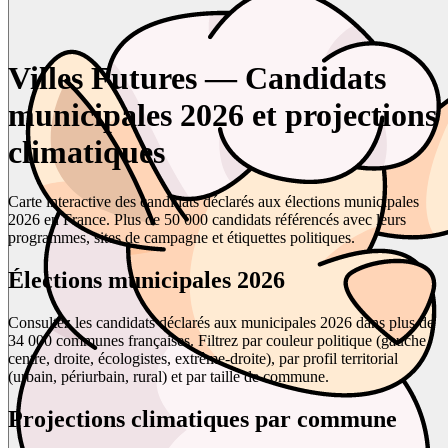
Villes Futures — Candidats
municipales 2026 et projections
climatiques
Carte interactive des candidats déclarés aux élections municipales
2026 en France. Plus de 50 000 candidats référencés avec leurs
programmes, sites de campagne et étiquettes politiques.
Élections municipales 2026
Consultez les candidats déclarés aux municipales 2026 dans plus de
34 000 communes françaises. Filtrez par couleur politique (gauche,
centre, droite, écologistes, extrême-droite), par profil territorial
(urbain, périurbain, rural) et par taille de commune.
Projections climatiques par commune