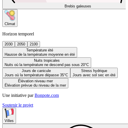
Brebis galeuses
Climat
Horizon temporel
2030
2050
2100
Température été
Hausse de la température moyenne en été
Nuits tropicales
Nuits où la température ne descend pas sous 20°C
Jours de canicule
Stress hydrique
Jours où la température dépasse 35°C
Jours avec sol sec en été
Élévation niveau mer
Élévation prévue du niveau de la mer
Une initiative par
Bonpote.com
Soutenir le projet
Villes