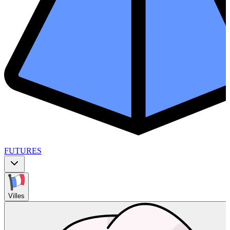
FUTURES
Villes