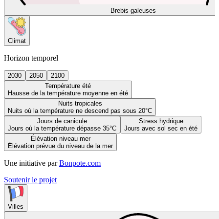
Brebis galeuses
Climat
Horizon temporel
2030
2050
2100
Température été
Hausse de la température moyenne en été
Nuits tropicales
Nuits où la température ne descend pas sous 20°C
Jours de canicule
Stress hydrique
Jours où la température dépasse 35°C
Jours avec sol sec en été
Élévation niveau mer
Élévation prévue du niveau de la mer
Une initiative par
Bonpote.com
Soutenir le projet
Villes