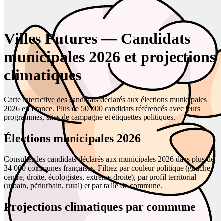
Villes Futures — Candidats
municipales 2026 et projections
climatiques
Carte interactive des candidats déclarés aux élections municipales
2026 en France. Plus de 50 000 candidats référencés avec leurs
programmes, sites de campagne et étiquettes politiques.
Élections municipales 2026
Consultez les candidats déclarés aux municipales 2026 dans plus de
34 000 communes françaises. Filtrez par couleur politique (gauche,
centre, droite, écologistes, extrême-droite), par profil territorial
(urbain, périurbain, rural) et par taille de commune.
Projections climatiques par commune