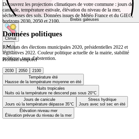
Découvrez les projections climatiques de votre commune : jours de
canicule, température estivale, élévation du niveau de la mer,
sécheresses des sols. Données issues de Météo France et du GIEC,
Brebis galeuses
horizons 2030, 2050 et 2100.
Données politiques
Climat
Résultats des élections municipales 2020, présidentielles 2022 et
législatives 2022. Couleur politique actuelle de la mairie, stabilité
politique, taux d'abstention.
Horizon temporel
2030
2050
2100
Température été
Hausse de la température moyenne en été
Nuits tropicales
Nuits où la température ne descend pas sous 20°C
Jours de canicule
Stress hydrique
Jours où la température dépasse 35°C
Jours avec sol sec en été
Élévation niveau mer
Élévation prévue du niveau de la mer