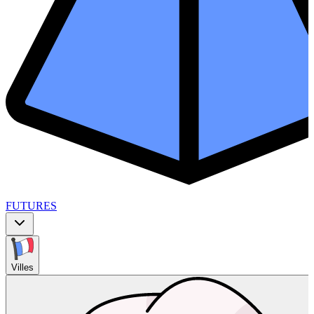
FUTURES
Villes