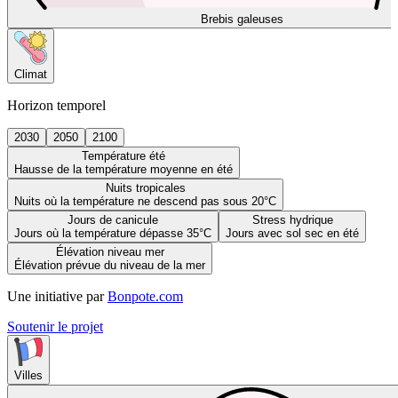
Brebis galeuses
Climat
Horizon temporel
2030
2050
2100
Température été
Hausse de la température moyenne en été
Nuits tropicales
Nuits où la température ne descend pas sous 20°C
Jours de canicule
Stress hydrique
Jours où la température dépasse 35°C
Jours avec sol sec en été
Élévation niveau mer
Élévation prévue du niveau de la mer
Une initiative par
Bonpote.com
Soutenir le projet
Villes