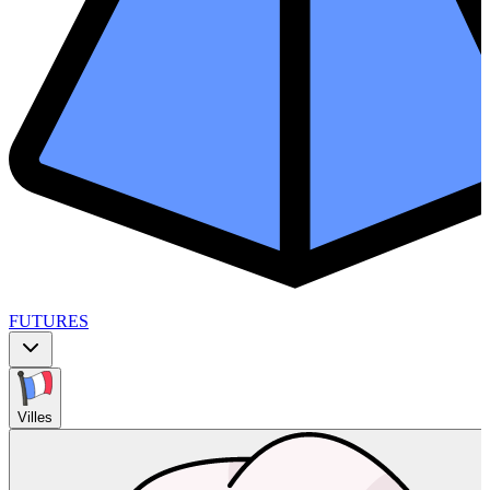
FUTURES
Villes