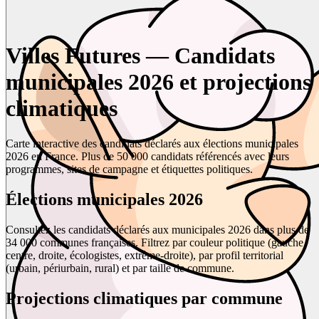
Villes Futures — Candidats
municipales 2026 et projections
climatiques
Carte interactive des candidats déclarés aux élections municipales
2026 en France. Plus de 50 000 candidats référencés avec leurs
programmes, sites de campagne et étiquettes politiques.
Élections municipales 2026
Consultez les candidats déclarés aux municipales 2026 dans plus de
34 000 communes françaises. Filtrez par couleur politique (gauche,
centre, droite, écologistes, extrême-droite), par profil territorial
(urbain, périurbain, rural) et par taille de commune.
Projections climatiques par commune