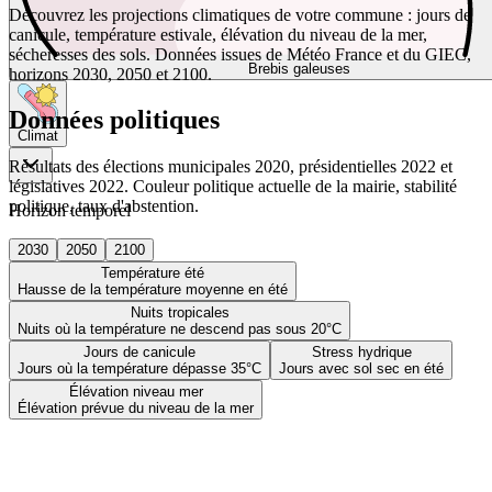
Découvrez les projections climatiques de votre commune : jours de
canicule, température estivale, élévation du niveau de la mer,
sécheresses des sols. Données issues de Météo France et du GIEC,
Brebis galeuses
horizons 2030, 2050 et 2100.
Données politiques
Climat
Résultats des élections municipales 2020, présidentielles 2022 et
législatives 2022. Couleur politique actuelle de la mairie, stabilité
politique, taux d'abstention.
Horizon temporel
2030
2050
2100
Température été
Hausse de la température moyenne en été
Nuits tropicales
Nuits où la température ne descend pas sous 20°C
Jours de canicule
Stress hydrique
Jours où la température dépasse 35°C
Jours avec sol sec en été
Élévation niveau mer
Élévation prévue du niveau de la mer