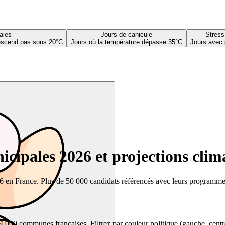
ales
Jours de canicule
Stress
descend pas sous 20°C
Jours où la température dépasse 35°C
Jours avec 
cipales 2026 et projections clim
26 en France. Plus de 50 000 candidats référencés avec leurs programmes,
00 communes françaises. Filtrez par couleur politique (gauche, centre, dr