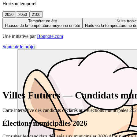
Horizon temporel
2030
2050
2100
Température été
Nuits tropic
Hausse de la température moyenne en été
Nuits où la température ne 
Une initiative par
Bonpote.com
Soutenir le projet
Villes Futures — Candidats muni
Carte interactive des candidats déclarés aux élections municipales 20
Élections municipales 2026
Consultez les candidats déclarés aux municipales 2026 dans plus de 34 0