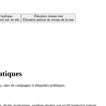
 hydrique
Élévation niveau mer
sol sec en été
Élévation prévue du niveau de la mer
atiques
 sites de campagne et étiquettes politiques.
oite, écologistes, extrême-droite), par profil territorial (urbain,