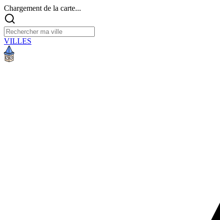
Chargement de la carte...
VILLES