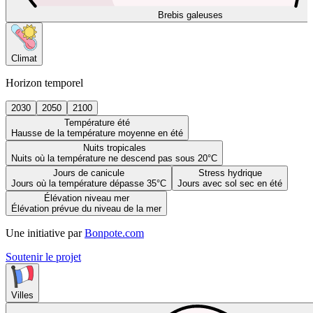
Brebis galeuses
Climat
Horizon temporel
2030
2050
2100
Température été
Hausse de la température moyenne en été
Nuits tropicales
Nuits où la température ne descend pas sous 20°C
Jours de canicule
Stress hydrique
Jours où la température dépasse 35°C
Jours avec sol sec en été
Élévation niveau mer
Élévation prévue du niveau de la mer
Une initiative par
Bonpote.com
Soutenir le projet
Villes