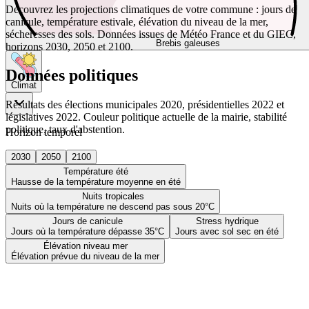
Découvrez les projections climatiques de votre commune : jours de
canicule, température estivale, élévation du niveau de la mer,
sécheresses des sols. Données issues de Météo France et du GIEC,
Brebis galeuses
horizons 2030, 2050 et 2100.
Données politiques
Climat
Résultats des élections municipales 2020, présidentielles 2022 et
législatives 2022. Couleur politique actuelle de la mairie, stabilité
politique, taux d'abstention.
Horizon temporel
2030
2050
2100
Température été
Hausse de la température moyenne en été
Nuits tropicales
Nuits où la température ne descend pas sous 20°C
Jours de canicule
Stress hydrique
Jours où la température dépasse 35°C
Jours avec sol sec en été
Élévation niveau mer
Élévation prévue du niveau de la mer