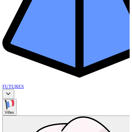
FUTURES
Villes