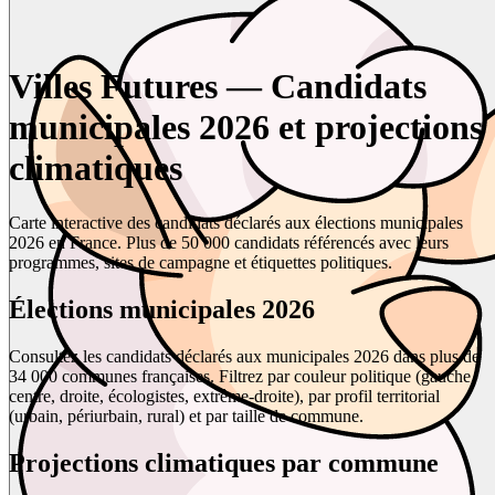
Villes Futures — Candidats
municipales 2026 et projections
climatiques
Carte interactive des candidats déclarés aux élections municipales
2026 en France. Plus de 50 000 candidats référencés avec leurs
programmes, sites de campagne et étiquettes politiques.
Élections municipales 2026
Consultez les candidats déclarés aux municipales 2026 dans plus de
34 000 communes françaises. Filtrez par couleur politique (gauche,
centre, droite, écologistes, extrême-droite), par profil territorial
(urbain, périurbain, rural) et par taille de commune.
Projections climatiques par commune