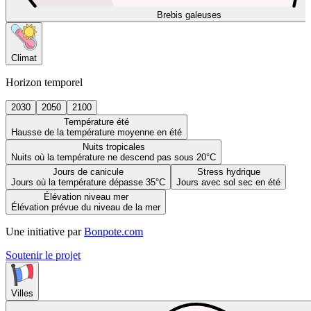
Brebis galeuses
Climat
Horizon temporel
2030
2050
2100
Température été
Hausse de la température moyenne en été
Nuits tropicales
Nuits où la température ne descend pas sous 20°C
Jours de canicule
Stress hydrique
Jours où la température dépasse 35°C
Jours avec sol sec en été
Élévation niveau mer
Élévation prévue du niveau de la mer
Une initiative par
Bonpote.com
Soutenir le projet
Villes