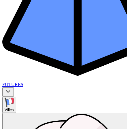
FUTURES
Villes