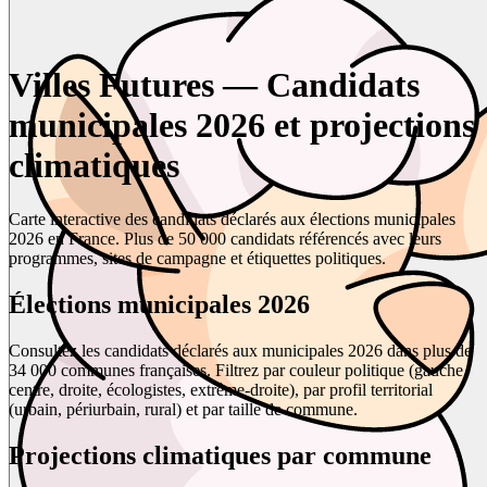
Villes Futures — Candidats
municipales 2026 et projections
climatiques
Carte interactive des candidats déclarés aux élections municipales
2026 en France. Plus de 50 000 candidats référencés avec leurs
programmes, sites de campagne et étiquettes politiques.
Élections municipales 2026
Consultez les candidats déclarés aux municipales 2026 dans plus de
34 000 communes françaises. Filtrez par couleur politique (gauche,
centre, droite, écologistes, extrême-droite), par profil territorial
(urbain, périurbain, rural) et par taille de commune.
Projections climatiques par commune