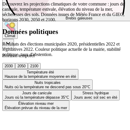
Découvrez les projections climatiques de votre commune : jours de
canicule, température estivale, élévation du niveau de la mer,
sécheresses des sols. Données issues de Météo France et du GIEC,
Brebis galeuses
horizons 2030, 2050 et 2100.
Données politiques
Climat
Résultats des élections municipales 2020, présidentielles 2022 et
législatives 2022. Couleur politique actuelle de la mairie, stabilité
politique, taux d'abstention.
Horizon temporel
2030
2050
2100
Température été
Hausse de la température moyenne en été
Nuits tropicales
Nuits où la température ne descend pas sous 20°C
Jours de canicule
Stress hydrique
Jours où la température dépasse 35°C
Jours avec sol sec en été
Élévation niveau mer
Élévation prévue du niveau de la mer