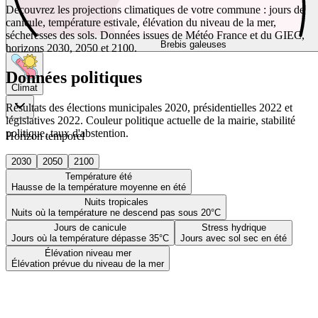
Découvrez les projections climatiques de votre commune : jours de
canicule, température estivale, élévation du niveau de la mer,
sécheresses des sols. Données issues de Météo France et du GIEC,
Brebis galeuses
horizons 2030, 2050 et 2100.
Données politiques
Climat
Résultats des élections municipales 2020, présidentielles 2022 et
législatives 2022. Couleur politique actuelle de la mairie, stabilité
politique, taux d'abstention.
Horizon temporel
2030
2050
2100
Température été
Hausse de la température moyenne en été
Nuits tropicales
Nuits où la température ne descend pas sous 20°C
Jours de canicule
Stress hydrique
Jours où la température dépasse 35°C
Jours avec sol sec en été
Élévation niveau mer
Élévation prévue du niveau de la mer