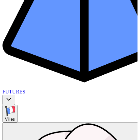
FUTURES
Villes