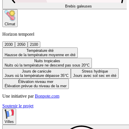
Brebis galeuses
Climat
Horizon temporel
2030
2050
2100
Température été
Hausse de la température moyenne en été
Nuits tropicales
Nuits où la température ne descend pas sous 20°C
Jours de canicule
Stress hydrique
Jours où la température dépasse 35°C
Jours avec sol sec en été
Élévation niveau mer
Élévation prévue du niveau de la mer
Une initiative par
Bonpote.com
Soutenir le projet
Villes