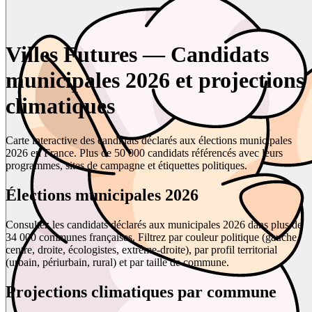
Villes Futures — Candidats
municipales 2026 et projections
climatiques
Carte interactive des candidats déclarés aux élections municipales
2026 en France. Plus de 50 000 candidats référencés avec leurs
programmes, sites de campagne et étiquettes politiques.
Élections municipales 2026
Consultez les candidats déclarés aux municipales 2026 dans plus de
34 000 communes françaises. Filtrez par couleur politique (gauche,
centre, droite, écologistes, extrême-droite), par profil territorial
(urbain, périurbain, rural) et par taille de commune.
Projections climatiques par commune