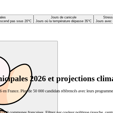
ales
Jours de canicule
Stress
descend pas sous 20°C
Jours où la température dépasse 35°C
Jours avec 
cipales 2026 et projections clim
26 en France. Plus de 50 000 candidats référencés avec leurs programmes,
00 communes françaises. Filtrez par couleur politique (gauche, centre, dr