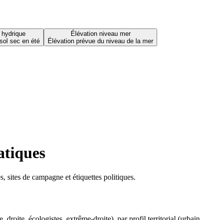
 hydrique
Élévation niveau mer
sol sec en été
Élévation prévue du niveau de la mer
atiques
 sites de campagne et étiquettes politiques.
oite, écologistes, extrême-droite), par profil territorial (urbain,