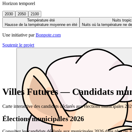
Horizon temporel
2030
2050
2100
Température été
Nuits tropic
Hausse de la température moyenne en été
Nuits où la température ne 
Une initiative par
Bonpote.com
Soutenir le projet
Villes Futures — Candidats muni
Carte interactive des candidats déclarés aux élections municipales 20
Élections municipales 2026
Consultez les candidats déclarés aux municipales 2026 dans plus de 34 0