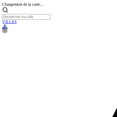
Chargement de la carte...
VILLES