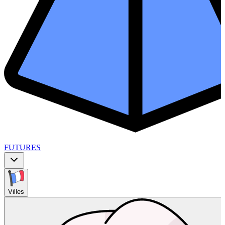
FUTURES
Villes