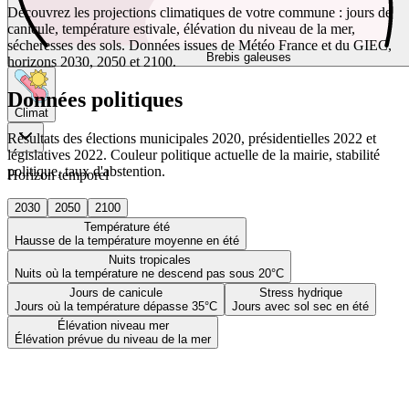
Découvrez les projections climatiques de votre commune : jours de
canicule, température estivale, élévation du niveau de la mer,
sécheresses des sols. Données issues de Météo France et du GIEC,
Brebis galeuses
horizons 2030, 2050 et 2100.
Données politiques
Climat
Résultats des élections municipales 2020, présidentielles 2022 et
législatives 2022. Couleur politique actuelle de la mairie, stabilité
politique, taux d'abstention.
Horizon temporel
2030
2050
2100
Température été
Hausse de la température moyenne en été
Nuits tropicales
Nuits où la température ne descend pas sous 20°C
Jours de canicule
Stress hydrique
Jours où la température dépasse 35°C
Jours avec sol sec en été
Élévation niveau mer
Élévation prévue du niveau de la mer