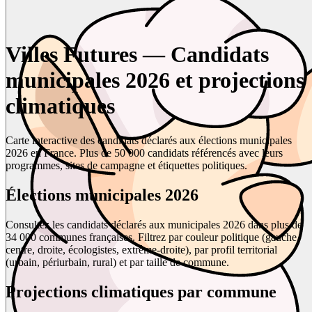
Villes Futures — Candidats
municipales 2026 et projections
climatiques
Carte interactive des candidats déclarés aux élections municipales
2026 en France. Plus de 50 000 candidats référencés avec leurs
programmes, sites de campagne et étiquettes politiques.
Élections municipales 2026
Consultez les candidats déclarés aux municipales 2026 dans plus de
34 000 communes françaises. Filtrez par couleur politique (gauche,
centre, droite, écologistes, extrême-droite), par profil territorial
(urbain, périurbain, rural) et par taille de commune.
Projections climatiques par commune