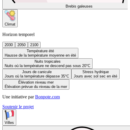
Brebis galeuses
Climat
Horizon temporel
2030
2050
2100
Température été
Hausse de la température moyenne en été
Nuits tropicales
Nuits où la température ne descend pas sous 20°C
Jours de canicule
Stress hydrique
Jours où la température dépasse 35°C
Jours avec sol sec en été
Élévation niveau mer
Élévation prévue du niveau de la mer
Une initiative par
Bonpote.com
Soutenir le projet
Villes