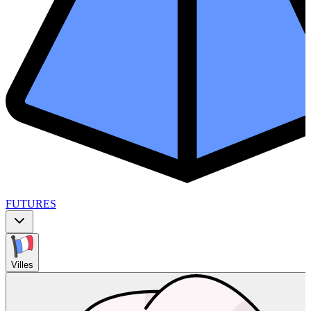
FUTURES
Villes