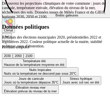
Découvrez les projections climatiques de votre commune : jours de
canicule, température estivale, élévation du niveau de la mer,
sécheresses des sols. Données issues de Météo France et du GIEC,
Brebis galeuses
horizons 2030, 2050 et 2100.
Données politiques
Climat
Résultats des élections municipales 2020, présidentielles 2022 et
législatives 2022. Couleur politique actuelle de la mairie, stabilité
politique, taux d'abstention.
Horizon temporel
2030
2050
2100
Température été
Hausse de la température moyenne en été
Nuits tropicales
Nuits où la température ne descend pas sous 20°C
Jours de canicule
Stress hydrique
Jours où la température dépasse 35°C
Jours avec sol sec en été
Élévation niveau mer
Élévation prévue du niveau de la mer