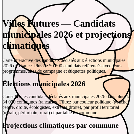
Villes Futures — Candidats
municipales 2026 et projections
climatiques
Carte interactive des candidats déclarés aux élections municipales
2026 en France. Plus de 50 000 candidats référencés avec leurs
programmes, sites de campagne et étiquettes politiques.
Élections municipales 2026
Consultez les candidats déclarés aux municipales 2026 dans plus de
34 000 communes françaises. Filtrez par couleur politique (gauche,
centre, droite, écologistes, extrême-droite), par profil territorial
(urbain, périurbain, rural) et par taille de commune.
Projections climatiques par commune