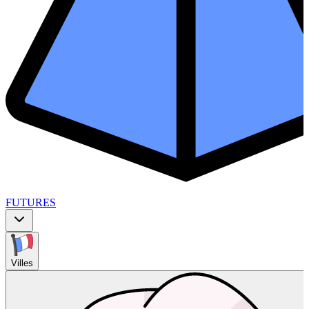
FUTURES
Villes