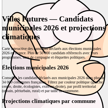
Villes Futures — Candidats
municipales 2026 et projections
climatiques
Carte interactive des candidats déclarés aux élections municipales
2026 en France. Plus de 50 000 candidats référencés avec leurs
programmes, sites de campagne et étiquettes politiques.
Élections municipales 2026
Consultez les candidats déclarés aux municipales 2026 dans plus de
34 000 communes françaises. Filtrez par couleur politique (gauche,
centre, droite, écologistes, extrême-droite), par profil territorial
(urbain, périurbain, rural) et par taille de commune.
Projections climatiques par commune