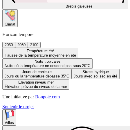
Brebis galeuses
Climat
Horizon temporel
2030
2050
2100
Température été
Hausse de la température moyenne en été
Nuits tropicales
Nuits où la température ne descend pas sous 20°C
Jours de canicule
Stress hydrique
Jours où la température dépasse 35°C
Jours avec sol sec en été
Élévation niveau mer
Élévation prévue du niveau de la mer
Une initiative par
Bonpote.com
Soutenir le projet
Villes