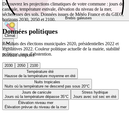
Découvrez les projections climatiques de votre commune : jours de
canicule, température estivale, élévation du niveau de la mer,
sécheresses des sols. Données issues de Météo France et du GIEC,
Brebis galeuses
horizons 2030, 2050 et 2100.
Données politiques
Climat
Résultats des élections municipales 2020, présidentielles 2022 et
législatives 2022. Couleur politique actuelle de la mairie, stabilité
politique, taux d'abstention.
Horizon temporel
2030
2050
2100
Température été
Hausse de la température moyenne en été
Nuits tropicales
Nuits où la température ne descend pas sous 20°C
Jours de canicule
Stress hydrique
Jours où la température dépasse 35°C
Jours avec sol sec en été
Élévation niveau mer
Élévation prévue du niveau de la mer