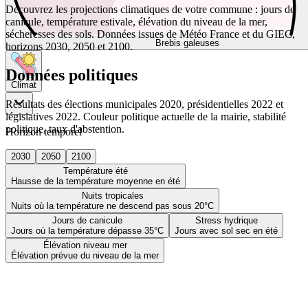
Découvrez les projections climatiques de votre commune : jours de
canicule, température estivale, élévation du niveau de la mer,
sécheresses des sols. Données issues de Météo France et du GIEC,
Brebis galeuses
horizons 2030, 2050 et 2100.
Données politiques
Climat
Résultats des élections municipales 2020, présidentielles 2022 et
législatives 2022. Couleur politique actuelle de la mairie, stabilité
politique, taux d'abstention.
Horizon temporel
2030
2050
2100
Température été
Hausse de la température moyenne en été
Nuits tropicales
Nuits où la température ne descend pas sous 20°C
Jours de canicule
Stress hydrique
Jours où la température dépasse 35°C
Jours avec sol sec en été
Élévation niveau mer
Élévation prévue du niveau de la mer