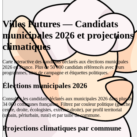
Villes Futures — Candidats
municipales 2026 et projections
climatiques
Carte interactive des candidats déclarés aux élections municipales
2026 en France. Plus de 50 000 candidats référencés avec leurs
programmes, sites de campagne et étiquettes politiques.
Élections municipales 2026
Consultez les candidats déclarés aux municipales 2026 dans plus de
34 000 communes françaises. Filtrez par couleur politique (gauche,
centre, droite, écologistes, extrême-droite), par profil territorial
(urbain, périurbain, rural) et par taille de commune.
Projections climatiques par commune