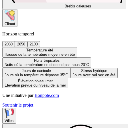
Brebis galeuses
Climat
Horizon temporel
2030
2050
2100
Température été
Hausse de la température moyenne en été
Nuits tropicales
Nuits où la température ne descend pas sous 20°C
Jours de canicule
Stress hydrique
Jours où la température dépasse 35°C
Jours avec sol sec en été
Élévation niveau mer
Élévation prévue du niveau de la mer
Une initiative par
Bonpote.com
Soutenir le projet
Villes