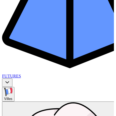
FUTURES
Villes