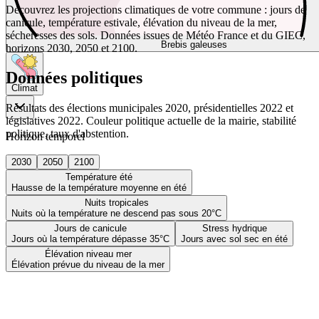
Découvrez les projections climatiques de votre commune : jours de
canicule, température estivale, élévation du niveau de la mer,
sécheresses des sols. Données issues de Météo France et du GIEC,
Brebis galeuses
horizons 2030, 2050 et 2100.
Données politiques
Climat
Résultats des élections municipales 2020, présidentielles 2022 et
législatives 2022. Couleur politique actuelle de la mairie, stabilité
politique, taux d'abstention.
Horizon temporel
2030
2050
2100
Température été
Hausse de la température moyenne en été
Nuits tropicales
Nuits où la température ne descend pas sous 20°C
Jours de canicule
Stress hydrique
Jours où la température dépasse 35°C
Jours avec sol sec en été
Élévation niveau mer
Élévation prévue du niveau de la mer