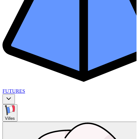
FUTURES
Villes