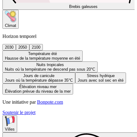
Brebis galeuses
Climat
Horizon temporel
2030
2050
2100
Température été
Hausse de la température moyenne en été
Nuits tropicales
Nuits où la température ne descend pas sous 20°C
Jours de canicule
Stress hydrique
Jours où la température dépasse 35°C
Jours avec sol sec en été
Élévation niveau mer
Élévation prévue du niveau de la mer
Une initiative par
Bonpote.com
Soutenir le projet
Villes