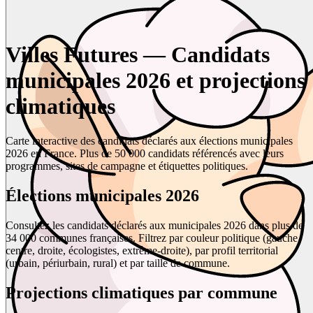
Villes Futures — Candidats
municipales 2026 et projections
climatiques
Carte interactive des candidats déclarés aux élections municipales
2026 en France. Plus de 50 000 candidats référencés avec leurs
programmes, sites de campagne et étiquettes politiques.
Élections municipales 2026
Consultez les candidats déclarés aux municipales 2026 dans plus de
34 000 communes françaises. Filtrez par couleur politique (gauche,
centre, droite, écologistes, extrême-droite), par profil territorial
(urbain, périurbain, rural) et par taille de commune.
Projections climatiques par commune