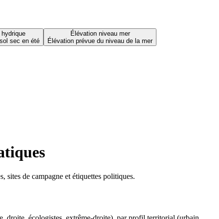
 hydrique
Élévation niveau mer
sol sec en été
Élévation prévue du niveau de la mer
atiques
 sites de campagne et étiquettes politiques.
oite, écologistes, extrême-droite), par profil territorial (urbain,