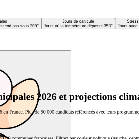
ales
Jours de canicule
Stress
descend pas sous 20°C
Jours où la température dépasse 35°C
Jours avec 
cipales 2026 et projections clim
26 en France. Plus de 50 000 candidats référencés avec leurs programmes,
00 communes françaises. Filtrez par couleur politique (gauche, centre, dr