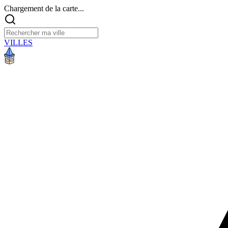
Chargement de la carte...
VILLES