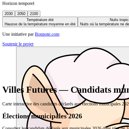
Horizon temporel
2030
2050
2100
Température été
Nuits tropic
Hausse de la température moyenne en été
Nuits où la température ne 
Une initiative par
Bonpote.com
Soutenir le projet
Villes Futures — Candidats muni
Carte interactive des candidats déclarés aux élections municipales 20
Élections municipales 2026
Consultez les candidats déclarés aux municipales 2026 dans plus de 34 0